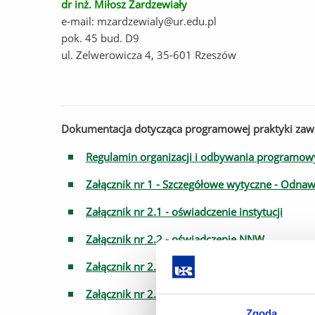
dr inż. Miłosz Zardzewiały
e-mail:
mzardzewialy@ur.edu.pl
pok. 45 bud. D9
ul.
Zelwerowicza 4, 35-601 Rzeszów
Dokumentacja dotycząca programowej praktyki za
Regulamin organizacji i odbywania programo
Załącznik nr 1 - Szczegółowe wytyczne - Odnaw
Załącznik nr 2.1 - oświadczenie instytucji
Załącznik nr 2.2 - oświadczenie NNW
Załącznik nr 2.3 - dziennik praktyk
Załącznik nr 2.4 - formularz oceny
Zgoda