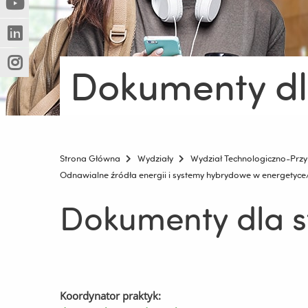
(Nowe
(Link
innej
okno)
do
strony)
(Nowe
(Link
innej
okno)
do
strony)
Dokumenty dl
(Nowe
(Link
innej
okno)
do
strony)
innej
strony)
Strona Główna
Wydziały
Wydział Technologiczno-Przy
Odnawialne źródła energii i systemy hybrydowe w energetyc
Dokumenty dla 
Koordynator praktyk: