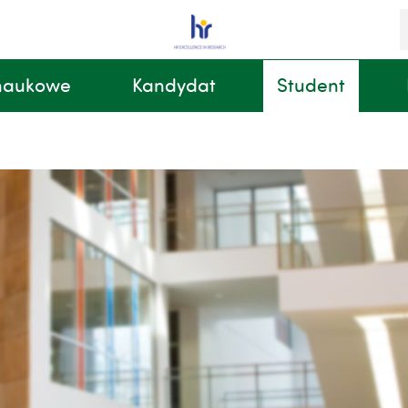
S
i
k
 naukowe
Kandydat
Student