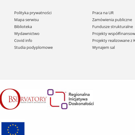
Pomiń
Polityka prywatności
Praca na UR
nawigację
Mapa serwisu
Zamówienia publiczne
i
Biblioteka
Fundusze strukturalne
przejdź
Wydawnictwo
Projekty współfinansow
do
Covid info
Projekty realizowane z
treści
Studia podyplomowe
Wynajem sal