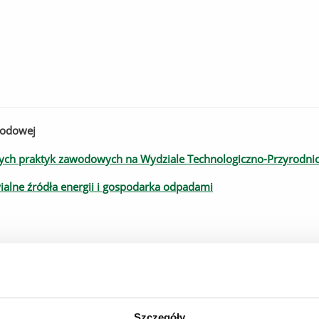
wodowej
wych praktyk zawodowych na Wydziale Technologiczno-Przyrodni
ialne źródła energii i gospodarka odpadami
Szczegóły