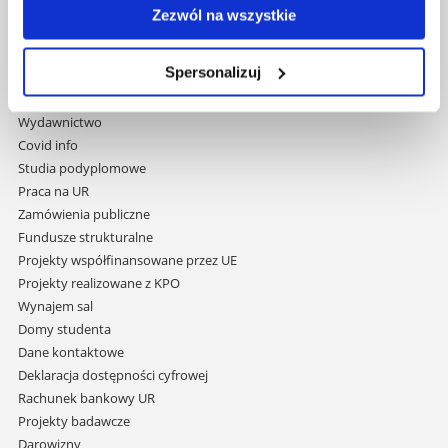
35-959 Rzeszów
Zezwól na wszystkie
Pomiń
Polityka prywatności
Spersonalizuj
nawigację
Mapa serwisu
i
Biblioteka
przejdź
Wydawnictwo
do
Covid info
treści
Studia podyplomowe
Praca na UR
Zamówienia publiczne
Fundusze strukturalne
Projekty współfinansowane przez UE
Projekty realizowane z KPO
Wynajem sal
Domy studenta
Dane kontaktowe
Deklaracja dostępności cyfrowej
Rachunek bankowy UR
Projekty badawcze
Darowizny