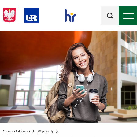
Słowa
kluczowe
Menu - górna belka
Strona Główna
Wydziały