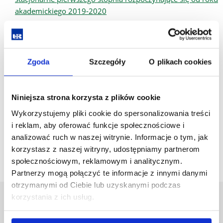
akademickiego 2019-2020
Odnawialne źródła energii i gospodarka odpadami studia
niestacjonarne pierwszego stopnia rozpoczynające się od
roku akademickiego 2019-2020
Zgoda
Szczegóły
O plikach cookies
Odnawialne źródła energii i gospodarka odpadami studia
stacjonarne drugiego stopnia rozpoczynające się od roku
akademickiego 2019-2020
Niniejsza strona korzysta z plików cookie
Wykorzystujemy pliki cookie do spersonalizowania treści
Odnawialne źródła energii i gospodarka odpadami studia
i reklam, aby oferować funkcje społecznościowe i
niestacjonarne drugiego stopnia rozpoczynające się od
analizować ruch w naszej witrynie. Informacje o tym, jak
roku akademickiego 2019-2020
korzystasz z naszej witryny, udostępniamy partnerom
społecznościowym, reklamowym i analitycznym.
Partnerzy mogą połączyć te informacje z innymi danymi
otrzymanymi od Ciebie lub uzyskanymi podczas
korzystania z ich usług.
Uniwersytet Rzeszowski
Al. Tadeusza Rejtana 16C