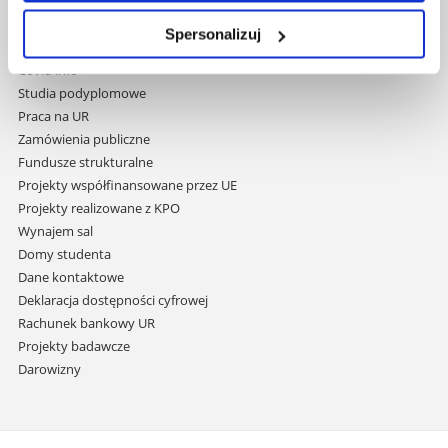
Mapa serwisu
i
Biblioteka
Spersonalizuj
przejdź
Wydawnictwo
do
Covid info
treści
Studia podyplomowe
Praca na UR
Zamówienia publiczne
Fundusze strukturalne
Projekty współfinansowane przez UE
Projekty realizowane z KPO
Wynajem sal
Domy studenta
Dane kontaktowe
Deklaracja dostępności cyfrowej
Rachunek bankowy UR
Projekty badawcze
Darowizny