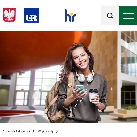
Słowa
kluczowe
Menu - górna belka
Strona Główna
Wydziały