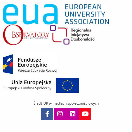
Śledź UR w mediach społecznościowych
Pomiń