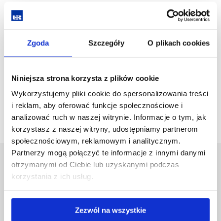
Wydział Technologiczno-Przyrodniczy Uniwersytetu
Rzeszowskiego
ul. A. Zelwerowicza 4
Zgoda
Szczegóły
O plikach cookies
35-601 Rzeszów
e-mail:
smknpttz2026@gmail.com
Tel.: (17) 785 54 38 – przewodniczący
Niniejsza strona korzysta z plików cookie
(17) 872 17 22 – sekretarz
Wykorzystujemy pliki cookie do spersonalizowania treści
i reklam, aby oferować funkcje społecznościowe i
analizować ruch w naszej witrynie. Informacje o tym, jak
korzystasz z naszej witryny, udostępniamy partnerom
społecznościowym, reklamowym i analitycznym.
Partnerzy mogą połączyć te informacje z innymi danymi
Uniwersytet Rzeszowski
otrzymanymi od Ciebie lub uzyskanymi podczas
korzystania z ich usług.
Al. Tadeusza Rejtana 16C
35-959 Rzeszów
Pomiń
Zezwól na wszystkie
Polityka prywatności
nawigację