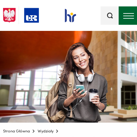
Słowa
kluczowe
Menu - górna belka
Strona Główna
Wydziały