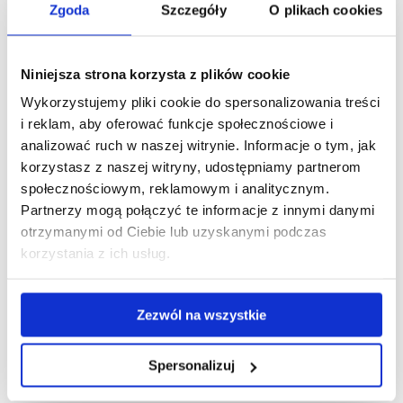
ROK III (Rok akademicki 2021/2022)
Zgoda
Szczegóły
O plikach cookies
Dokumentacja projektów.pdf
Ekologia krajobrazu.pdf
Niniejsza strona korzysta z plików cookie
Wykorzystujemy pliki cookie do spersonalizowania treści
Ekonomika i zarządzanie.pdf
i reklam, aby oferować funkcje społecznościowe i
Historia sztuki ogrodowej.pdf
analizować ruch w naszej witrynie. Informacje o tym, jak
korzystasz z naszej witryny, udostępniamy partnerom
Ochrona przyrody.pdf
społecznościowym, reklamowym i analitycznym.
Ochrona roślin.pdf
Partnerzy mogą połączyć te informacje z innymi danymi
otrzymanymi od Ciebie lub uzyskanymi podczas
Ogrody tematyczne.pdf
korzystania z ich usług.
Pielęgnacja i ochrona terenów zielni.pdf
Podstawy diagnostyki chorób i szkodników roślin.pdf
Zezwól na wszystkie
Podstawy kosztorysowania.pdf
Spersonalizuj
Projektowanie zintegrowane.pdf