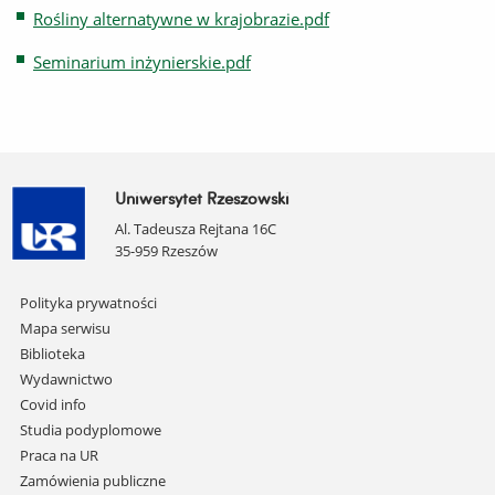
Rośliny alternatywne w krajobrazie.pdf
Seminarium inżynierskie.pdf
Uniwersytet Rzeszowski
Al. Tadeusza Rejtana 16C
35-959 Rzeszów
Pomiń
Polityka prywatności
nawigację
Mapa serwisu
i
Biblioteka
przejdź
Wydawnictwo
do
Covid info
treści
Studia podyplomowe
Praca na UR
Zamówienia publiczne