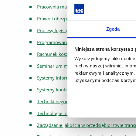
Pracownia magisterska
Prawo i ubezpieczenia w transporcie
Zgoda
Procesy logistyczne w rolnictwie
Programowanie aplikacji biurowych
Niniejsza strona korzysta z
Rachunek kosztów dla logistyków
Wykorzystujemy pliki cookie 
Seminarium magisterskie
ruch w naszej witrynie. Inf
reklamowym i analitycznym. 
Systemy informatyczne w gospodarce magazy
uzyskanymi podczas korzysta
Systemy kontroli produkcji
Techniki negocjacji
Technologie internetowe
Zarządzanie jakością w przedsiębiorstwie tra