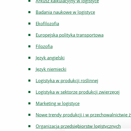
Arkusz kalkulacyjny w logistyce
Badania naukowe w logistyce
Ekofilozofia
Europejska polityka transportowa
Filozofia
Język angielski
Język niemiecki
Logistyka w produkcji roślinnej
Logistyka w sektorze produkcji zwierzęcej
Marketing w logistyce
Nowe trendy produkcji i w przechowalnictwie 
Organizacja przedsiębiorstw logistycznych