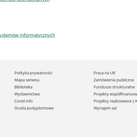
systemów informatycznych
Pomiń
Polityka prywatności
Praca na UR
nawigację
Mapa serwisu
Zamówienia publiczne
i
Biblioteka
Fundusze strukturalne
przejdź
Wydawnictwo
Projekty współfinansow
do
Covid info
Projekty realizowane z
treści
Studia podyplomowe
Wynajem sal