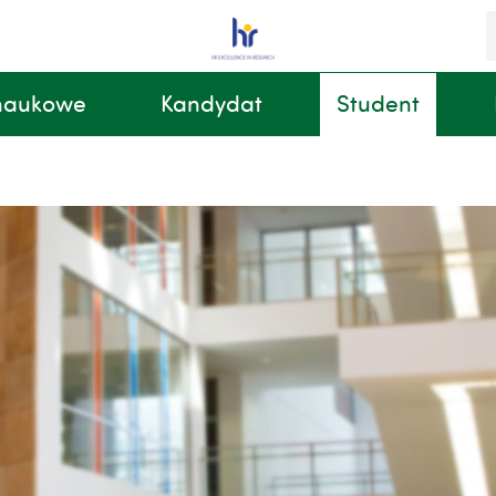
S
i
k
 naukowe
Kandydat
Student