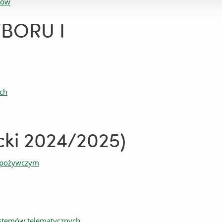
tów
BORU I
ch
cki 2024/2025)
-spożywczym
ystemów telematycznych