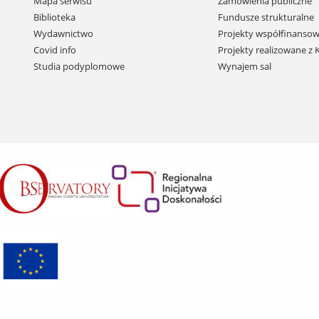
Mapa serwisu
Zamówienia publiczne
i
Biblioteka
Fundusze strukturalne
przejdź
Wydawnictwo
Projekty współfinansow
do
Covid info
Projekty realizowane z
treści
Studia podyplomowe
Wynajem sal