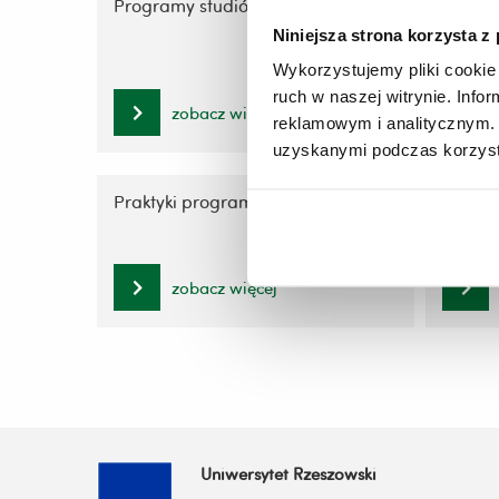
Programy studiów
Harmon
studió
Niniejsza strona korzysta z
Wykorzystujemy pliki cookie 
ruch w naszej witrynie. Inf
zobacz więcej
reklamowym i analitycznym. 
uzyskanymi podczas korzysta
Praktyki programowe
Prace
zobacz więcej
Uniwersytet Rzeszowski