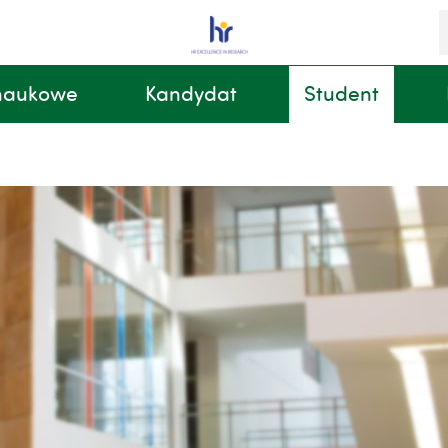
S
i
k
 naukowe
Kandydat
Student