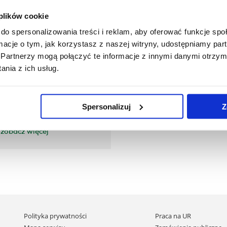
ogramy studiów (plany
Sylabusy
w)
 plików cookie
do spersonalizowania treści i reklam, aby oferować funkcje sp
ormacje o tym, jak korzystasz z naszej witryny, udostępniamy p
zobacz więcej
zobacz więcej
Partnerzy mogą połączyć te informacje z innymi danymi otrzym
nia z ich usług.
 dyplomowe
Spersonalizuj
Z
zobacz więcej
Pomiń
Polityka prywatności
Praca na UR
nawigację