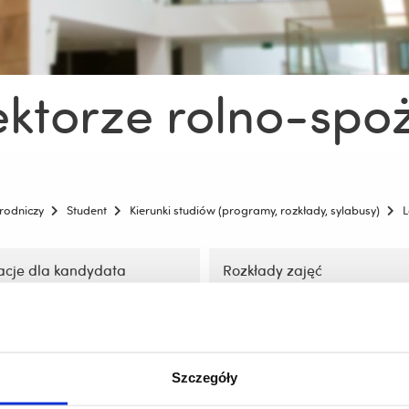
sektorze rolno-sp
rodniczy
Student
Kierunki studiów (programy, rozkłady, sylabusy)
L
acje dla kandydata
Rozkłady zajęć
zobacz więcej
zobacz więcej
Szczegóły