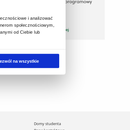
Kierownik i zespół programowy
ołecznościowe i analizować
artnerom społecznościowym,
zobacz więcej
anymi od Ciebie lub
ezwól na wszystkie
Domy studenta