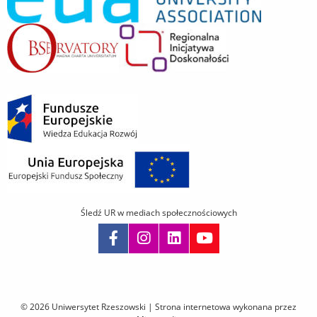
Śledź UR w mediach społecznościowych
Pomiń
nawigację
i
© 2026 Uniwersytet Rzeszowski |
Strona internetowa wykonana przez
przejdź