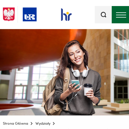
Słowa
kluczowe
Menu - górna belka
Strona Główna
Wydziały