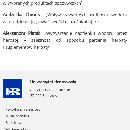
w wybranych produktach spożywczych”.
Andżelika Chmura
: „Wpływ zawartości nadtlenku wodoru
w miodzie na jego właściwości drożdżakobójcze”.
Aleksandra Płatek
: „Wytwarzanie nadtlenku wodoru przez
herbatę – zależność od sposobu parzenia herbaty
i suplementów herbaty”.
Uniwersytet Rzeszowski
Al. Tadeusza Rejtana 16C
35-959 Rzeszów
Pomiń
Polityka prywatności
nawigację
Mapa serwisu
i
Biblioteka
przejdź
Wydawnictwo