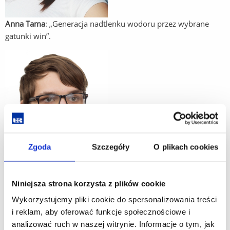
Anna Tama
: „Generacja nadtlenku wodoru przez wybrane
gatunki win”.
Zgoda
Szczegóły
O plikach cookies
Niniejsza strona korzysta z plików cookie
Kacper Kut
: „Porównanie metod ekstrakcji hispiduliny –
Wykorzystujemy pliki cookie do spersonalizowania treści
aktywnego związku koszyczków arniki o potencjalnej
i reklam, aby oferować funkcje społecznościowe i
użyteczności w chemioprewencji”.
analizować ruch w naszej witrynie. Informacje o tym, jak