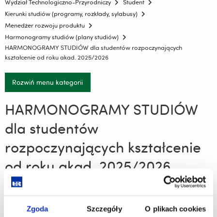
Wydział Technologiczno-Przyrodniczy
Student
Kierunki studiów (programy, rozkłady, sylabusy)
Menedżer rozwoju produktu
Harmonogramy studiów (plany studiów)
HARMONOGRAMY STUDIÓW dla studentów rozpoczynających
kształcenie od roku akad. 2025/2026
Rozwiń menu kategorii
HARMONOGRAMY STUDIÓW
dla studentów
rozpoczynających kształcenie
od roku akad. 2025/2026
Menedżer rozwoju produktu - studia stacjonarne pierwszego
stopnia rozpoczynające się od roku akademickiego
Zgoda
Szczegóły
O plikach cookies