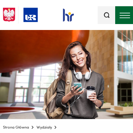
Słowa
kluczowe
Menu - górna belka
Strona Główna
Wydziały