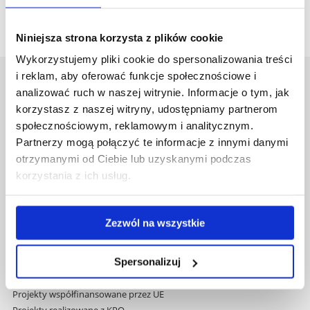
2025/2026
Niniejsza strona korzysta z plików cookie
Wykorzystujemy pliki cookie do spersonalizowania treści
i reklam, aby oferować funkcje społecznościowe i
Uniwersytet Rzeszowski
analizować ruch w naszej witrynie. Informacje o tym, jak
Al. Tadeusza Rejtana 16C
korzystasz z naszej witryny, udostępniamy partnerom
35-959 Rzeszów
społecznościowym, reklamowym i analitycznym.
Partnerzy mogą połączyć te informacje z innymi danymi
Pomiń
Polityka prywatności
otrzymanymi od Ciebie lub uzyskanymi podczas
nawigację
Mapa serwisu
korzystania z ich usług.
i
Biblioteka
przejdź
Wydawnictwo
do
Covid info
Zezwól na wszystkie
treści
Studia podyplomowe
Praca na UR
Spersonalizuj
Zamówienia publiczne
Fundusze strukturalne
Projekty współfinansowane przez UE