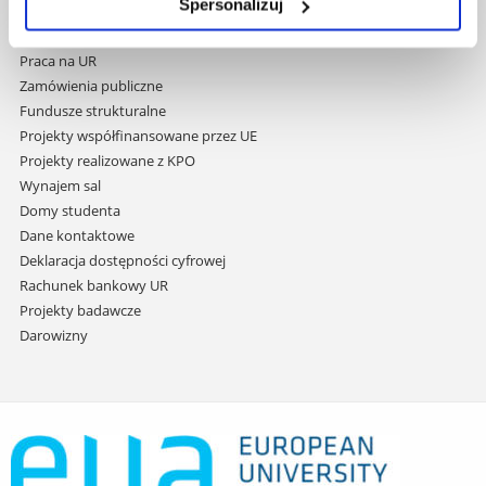
do
Spersonalizuj
Covid info
treści
Studia podyplomowe
Praca na UR
Zamówienia publiczne
Fundusze strukturalne
Projekty współfinansowane przez UE
Projekty realizowane z KPO
Wynajem sal
Domy studenta
Dane kontaktowe
Deklaracja dostępności cyfrowej
Rachunek bankowy UR
Projekty badawcze
Darowizny