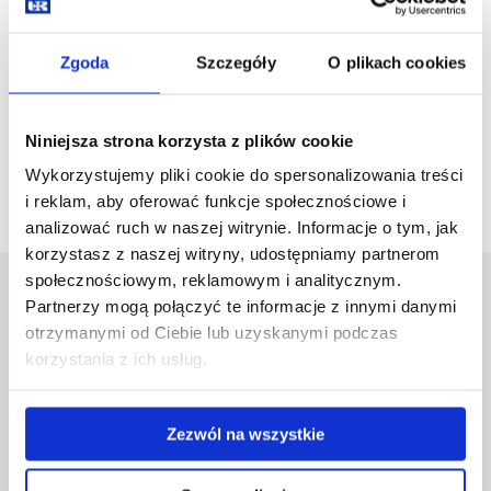
Zarządzenie Rektora UR nr 164/2023 w sprawie
wykorzystywania w procesie kształcenia narzędzi opartych
Zgoda
Szczegóły
O plikach cookies
na sztucznej inteligencji
Niniejsza strona korzysta z plików cookie
Wykorzystujemy pliki cookie do spersonalizowania treści
i reklam, aby oferować funkcje społecznościowe i
analizować ruch w naszej witrynie. Informacje o tym, jak
korzystasz z naszej witryny, udostępniamy partnerom
społecznościowym, reklamowym i analitycznym.
Uniwersytet Rzeszowski
Partnerzy mogą połączyć te informacje z innymi danymi
Al. Tadeusza Rejtana 16C
otrzymanymi od Ciebie lub uzyskanymi podczas
35-959 Rzeszów
korzystania z ich usług.
Pomiń
Polityka prywatności
nawigację
Mapa serwisu
Zezwól na wszystkie
i
Biblioteka
przejdź
Wydawnictwo