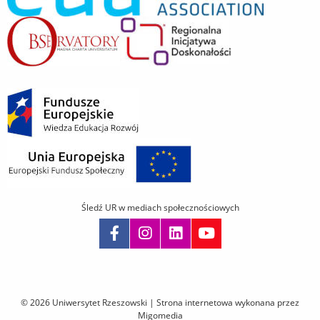
Śledź UR w mediach społecznościowych
Pomiń
nawigację
i
© 2026 Uniwersytet Rzeszowski |
Strona internetowa wykonana przez
przejdź
Migomedia