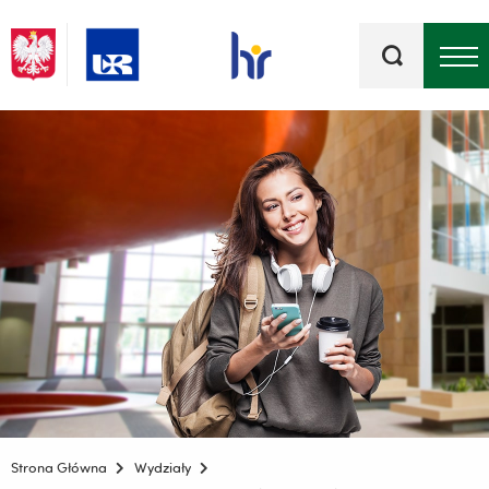
Słowa
kluczowe
Menu - górna belka
Strona Główna
Wydziały