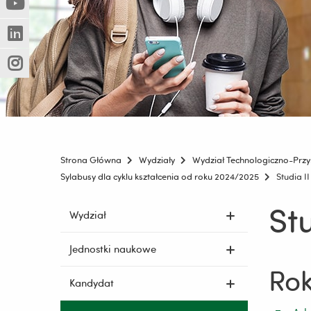
(Nowe
(Link
innej
okno)
do
strony)
(Nowe
(Link
innej
okno)
do
strony)
(Nowe
(Link
innej
okno)
do
strony)
innej
strony)
Strona Główna
Wydziały
Wydział Technologiczno-Przy
Sylabusy dla cyklu kształcenia od roku 2024/2025
Studia I
St
Pomiń
Wydział
nawigację
i
Jednostki naukowe
przejdź
Rok
do
Kandydat
treści