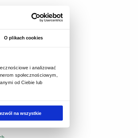
O plikach cookies
ołecznościowe i analizować
artnerom społecznościowym,
anymi od Ciebie lub
/2026)
ezwól na wszystkie
ch