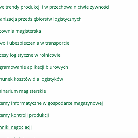
e trendy produkcji i w przechowalnictwie żywności
anizacja przedsiębiorstw logistycznych
cownia magisterska
wo i ubezpieczenia w transporcie
cesy logistyczne w rolnictwie
gramowanie aplikacji biurowych
hunek kosztów dla logistyków
inarium magisterskie
temy informatyczne w gospodarce magazynowej
temy kontroli produkcji
hniki negocjacji