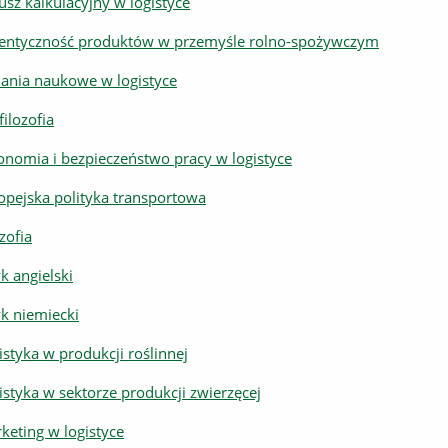
usz kalkulacyjny w logistyce
entyczność produktów w przemyśle rolno-spożywczym
ania naukowe w logistyce
filozofia
onomia i bezpieczeństwo pracy w logistyce
opejska polityka transportowa
zofia
yk angielski
yk niemiecki
istyka w produkcji roślinnej
istyka w sektorze produkcji zwierzęcej
keting w logistyce