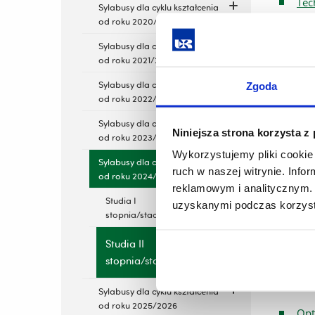
Tec
Sylabusy dla cyklu kształcenia
od roku 2020/2021
Zar
Sylabusy dla cyklu kształcenia
Zar
od roku 2021/2022
Sylabusy dla cyklu kształcenia
PR
Zgoda
od roku 2022/2023
Sylabusy dla cyklu kształcenia
Ład
Niniejsza strona korzysta z
od roku 2023/2024
Wykorzystujemy pliki cookie 
Pol
Sylabusy dla cyklu kształcenia
ruch w naszej witrynie. Inf
od roku 2024/2025
Ryn
reklamowym i analitycznym. 
Studia I
uzyskanymi podczas korzysta
Tra
stopnia/stacjonarne
Rok
Studia II
stopnia/stacjonarne
Bez
Sylabusy dla cyklu kształcenia
od roku 2025/2026
Opt