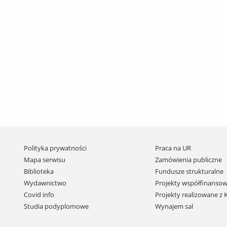
Pomiń
Polityka prywatności
Praca na UR
nawigację
Mapa serwisu
Zamówienia publiczne
i
Biblioteka
Fundusze strukturalne
przejdź
Wydawnictwo
Projekty współfinansow
do
Covid info
Projekty realizowane z
treści
Studia podyplomowe
Wynajem sal