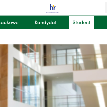
S
i
k
 naukowe
Kandydat
Student