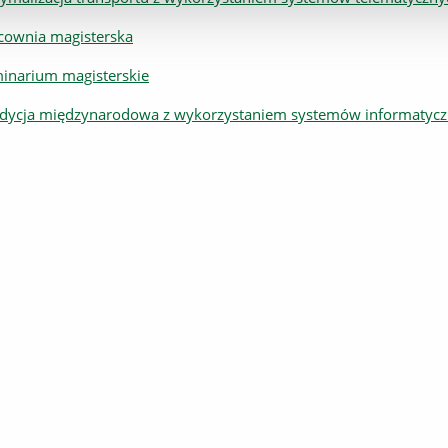
cownia magisterska
inarium magisterskie
dycja międzynarodowa z wykorzystaniem systemów informatyc