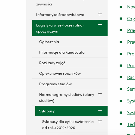
żywności
Now
Informatyka środowiskowa
Org
Logistyka w sektorze rolno-
Pra
spożywczym
Pra
Ogłoszenia
Informacje dla kandydata
Pro
Rozkłady zajęć
Pro
Opiekunowie roczników
Rac
Programy studiów
Sem
Harmonogramy studiów (plany
Sys
studiów)
Sylabusy
Sys
Sylabusy dla cyklu kształcenia
Tec
od roku 2019/2020