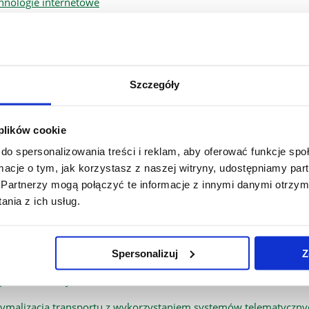
hnologie internetowe
ządzanie jakością w przedsiębiorstwie transportowym
ządzanie strategiczne firmą i rachunek kosztów
ZEDMIOT DO WYBORU I
Szczegóły
unkoznawstwo dla logistyków
 plików cookie
do spersonalizowania treści i reklam, aby oferować funkcje sp
ityka wyżywienia ludności
ormacje o tym, jak korzystasz z naszej witryny, udostępniamy p
ek surowców i produktów rolno-spożywczych
Partnerzy mogą połączyć te informacje z innymi danymi otrzym
nia z ich usług.
nsport zwierząt towarzyszących
 II (Rok akademicki 2025
Spersonalizuj
Z
pieczeństwo żywności
ymalizacja transportu z wykorzystaniem systemów telematyczny