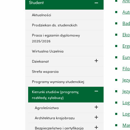
Ark
Student
Aut
Aktualności
Bad
Prodziekan ds. studenckich
Eko
Praca i egzamin dyplomowy
2025/2026
Erg
Wirtualna Uczelnia
Eur
Dziekanat
Filo
Strefa wsparcia
Jęz
Programy wymiany studenckiej
Jęz
Kierunki studiów (programy,
rozkłady, sylabusy)
Log
Agroleśnictwo
Log
Architektura krajobrazu
Mar
Bezpieczeństwo i certyfikacja