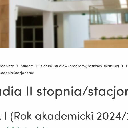
rodniczy
Student
Kierunki studiów (programy, rozkłady, sylabusy)
L
I stopnia/stacjonarne
udia II stopnia/stacj
 I (Rok akademicki 2024/