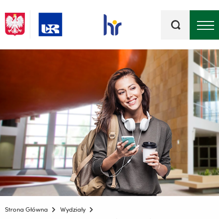
Słowa
kluczowe
Menu - górna belka
Strona Główna
Wydziały