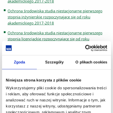
akademickiego 2017-2018
Ochrona środowiska studia niestacjonarne pierwszego
stopnia inżynierskie rozpoczynające się od roku
akademickiego 2017-2018
Ochrona środowiska studia niestacjonarne pierwszego
stopnia licencjackie rozpoczynające się od roku
akademickiego 2017-2018
Ochrona środowiska studia stacjonarne drugiego stopnia
3 semestralne rozpoczynające się od roku akademickiego
Zgoda
Szczegóły
O plikach cookies
2017-2018
Ochrona środowiska studia niestacjonarne drugiego
Niniejsza strona korzysta z plików cookie
stopnia 3 semestralne rozpoczynające się od roku
Wykorzystujemy pliki cookie do spersonalizowania treści
akademickiego 2017-2018
i reklam, aby oferować funkcje społecznościowe i
Ochrona środowiska studia stacjonarne drugiego stopnia
analizować ruch w naszej witrynie. Informacje o tym, jak
4 semestralne rozpoczynające się od roku akademickiego
korzystasz z naszej witryny, udostępniamy partnerom
2017-2018
społecznościowym, reklamowym i analitycznym.