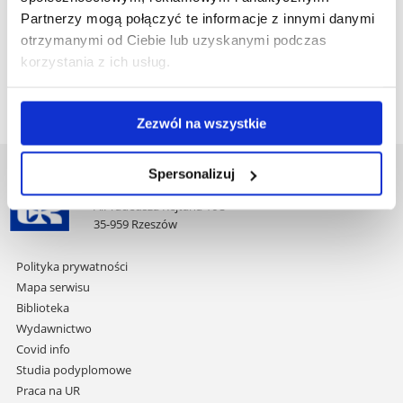
Partnerzy mogą połączyć te informacje z innymi danymi
Ochrona środowiska studia niestacjonarne drugiego
otrzymanymi od Ciebie lub uzyskanymi podczas
stopnia 4 semestralne rozpoczynające się od roku
korzystania z ich usług.
akademickiego 2017-2018
Zezwól na wszystkie
Spersonalizuj
Uniwersytet Rzeszowski
Al. Tadeusza Rejtana 16C
35-959 Rzeszów
Pomiń
Polityka prywatności
nawigację
Mapa serwisu
i
Biblioteka
przejdź
Wydawnictwo
do
Covid info
treści
Studia podyplomowe
Praca na UR