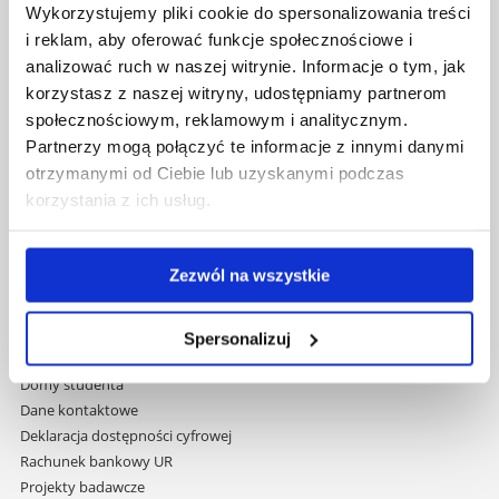
Al. Tadeusza Rejtana 16C
Wykorzystujemy pliki cookie do spersonalizowania treści
35-959 Rzeszów
i reklam, aby oferować funkcje społecznościowe i
analizować ruch w naszej witrynie. Informacje o tym, jak
Pomiń
Polityka prywatności
korzystasz z naszej witryny, udostępniamy partnerom
nawigację
Mapa serwisu
społecznościowym, reklamowym i analitycznym.
i
Biblioteka
Partnerzy mogą połączyć te informacje z innymi danymi
przejdź
Wydawnictwo
do
otrzymanymi od Ciebie lub uzyskanymi podczas
Covid info
treści
korzystania z ich usług.
Studia podyplomowe
Praca na UR
Zamówienia publiczne
Zezwól na wszystkie
Fundusze strukturalne
Projekty współfinansowane przez UE
Projekty realizowane z KPO
Spersonalizuj
Wynajem sal
Domy studenta
Dane kontaktowe
Deklaracja dostępności cyfrowej
Rachunek bankowy UR
Projekty badawcze