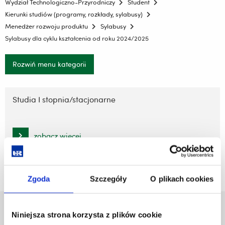
Wydział Technologiczno-Przyrodniczy
Student
Kierunki studiów (programy, rozkłady, sylabusy)
Menedżer rozwoju produktu
Sylabusy
Sylabusy dla cyklu kształcenia od roku 2024/2025
Rozwiń menu kategorii
Pomiń
nawigację
Studia I stopnia/stacjonarne
i
przejdź
do
zobacz więcej
treści
Zgoda
Szczegóły
O plikach cookies
Uniwersytet Rzeszowski
Niniejsza strona korzysta z plików cookie