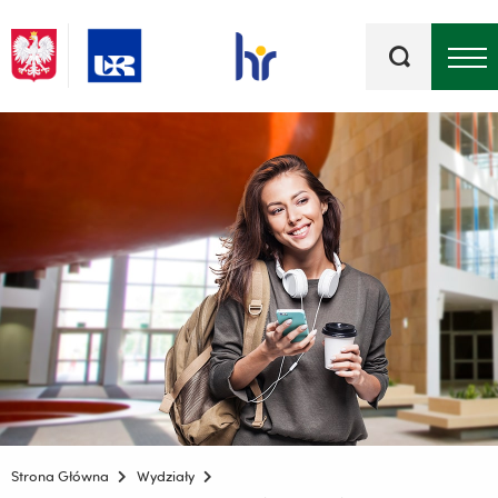
Słowa
kluczowe
Menu - górna belka
Strona Główna
Wydziały