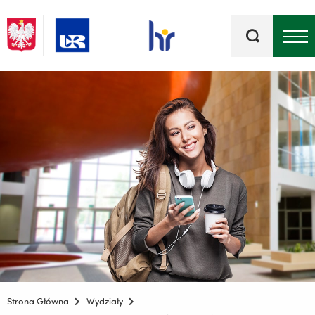
Słowa
kluczowe
Menu - górna belka
Strona Główna
Wydziały