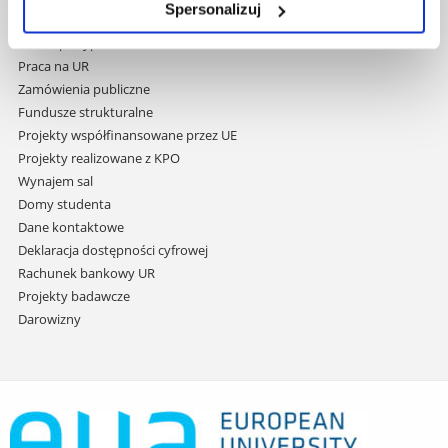
Spersonalizuj
do
Covid info
treści
Studia podyplomowe
Praca na UR
Zamówienia publiczne
Fundusze strukturalne
Projekty współfinansowane przez UE
Projekty realizowane z KPO
Wynajem sal
Domy studenta
Dane kontaktowe
Deklaracja dostępności cyfrowej
Rachunek bankowy UR
Projekty badawcze
Darowizny