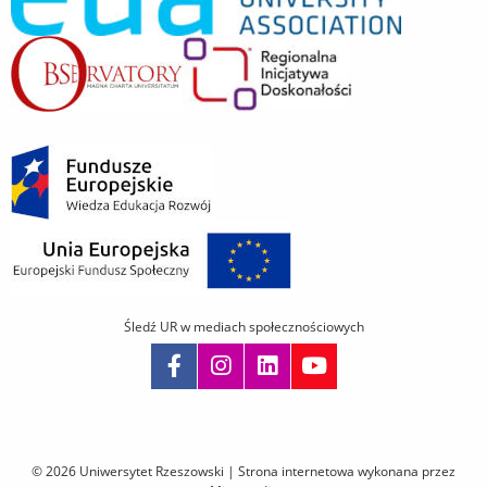
Śledź UR w mediach społecznościowych
Pomiń
nawigację
i
© 2026 Uniwersytet Rzeszowski |
Strona internetowa wykonana przez
przejdź