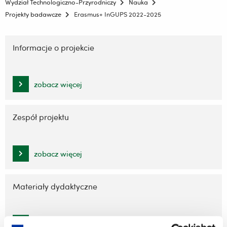
Wydział Technologiczno-Przyrodniczy
Nauka
Projekty badawcze
Erasmus+ InGUPS 2022-2025
Pomiń
nawigację
Informacje o projekcie
i
przejdź
do
zobacz więcej
treści
Zespół projektu
zobacz więcej
Materiały dydaktyczne
zobacz więcej