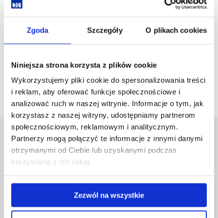
Wydarzenia
Zgoda
Szczegóły
O plikach cookies
zobacz więcej
Niniejsza strona korzysta z plików cookie
Wykorzystujemy pliki cookie do spersonalizowania treści
i reklam, aby oferować funkcje społecznościowe i
analizować ruch w naszej witrynie. Informacje o tym, jak
korzystasz z naszej witryny, udostępniamy partnerom
społecznościowym, reklamowym i analitycznym.
Uniwersytet Rzeszowski
Partnerzy mogą połączyć te informacje z innymi danymi
otrzymanymi od Ciebie lub uzyskanymi podczas
Al. Tadeusza Rejtana 16C
35-959 Rzeszów
korzystania z ich usług.
Pomiń
Polityka prywatności
nawigację
Mapa serwisu
Zezwól na wszystkie
i
Biblioteka
przejdź
Wydawnictwo