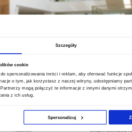
Szczegóły
 plików cookie
rodniczy
Współpraca
Współpraca międzynarodowa
Letnie szkoł
do spersonalizowania treści i reklam, aby oferować funkcje sp
ormacje o tym, jak korzystasz z naszej witryny, udostępniamy p
Partnerzy mogą połączyć te informacje z innymi danymi otrzym
nia z ich usług.
Pomiń
Polityka prywatności
Praca na UR
nawigację
Mapa serwisu
Zamówienia publiczne
i
Spersonalizuj
Z
Biblioteka
Fundusze strukturalne
przejdź
Wydawnictwo
Projekty współfinansow
do
Covid info
Projekty realizowane z