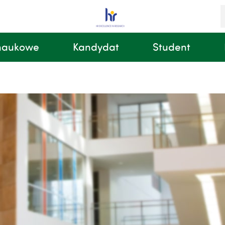
S
i
k
 naukowe
Kandydat
Student