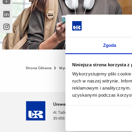
(Nowe
(Link
innej
okno)
do
strony)
(Nowe
(Link
innej
okno)
do
strony)
(Nowe
(Link
innej
okno)
do
strony)
innej
Zgoda
strony)
Niniejsza strona korzysta z
Strona Główna
Wydziały
Wydział Technologiczno-Przy
Wykorzystujemy pliki cookie 
ruch w naszej witrynie. Inf
reklamowym i analitycznym. 
uzyskanymi podczas korzysta
Uniwersytet Rzeszowski
Al. Tadeusza Rejtana 16C
35-959 Rzeszów