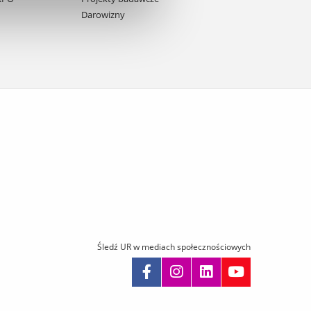
Darowizny
Śledź UR w mediach społecznościowych
omiń