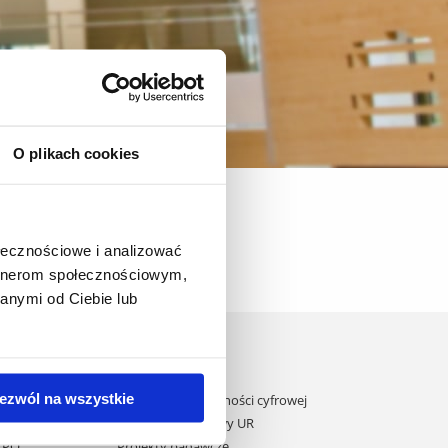
O plikach cookies
y/ Summer schools
ołecznościowe i analizować
artnerom społecznościowym,
anymi od Ciebie lub
Domy studenta
Dane kontaktowe
ezwól na wszystkie
Deklaracja dostępności cyfrowej
ane przez UE
Rachunek bankowy UR
 KPO
Projekty badawcze