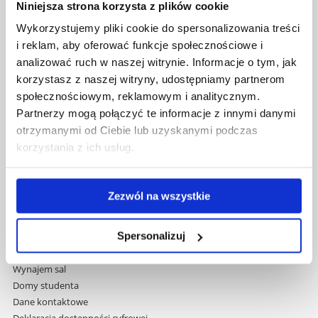
Niniejsza strona korzysta z plików cookie
Uniwersytet Rzeszowski
Wykorzystujemy pliki cookie do spersonalizowania treści
Al. Tadeusza Rejtana 16C
i reklam, aby oferować funkcje społecznościowe i
35-959 Rzeszów
analizować ruch w naszej witrynie. Informacje o tym, jak
korzystasz z naszej witryny, udostępniamy partnerom
Pomiń
Polityka prywatności
społecznościowym, reklamowym i analitycznym.
nawigację
Mapa serwisu
Partnerzy mogą połączyć te informacje z innymi danymi
i
Biblioteka
otrzymanymi od Ciebie lub uzyskanymi podczas
przejdź
Wydawnictwo
korzystania z ich usług.
do
Covid info
treści
Studia podyplomowe
Praca na UR
Zezwól na wszystkie
Zamówienia publiczne
Fundusze strukturalne
Spersonalizuj
Projekty współfinansowane przez UE
Projekty realizowane z KPO
Wynajem sal
Domy studenta
Dane kontaktowe