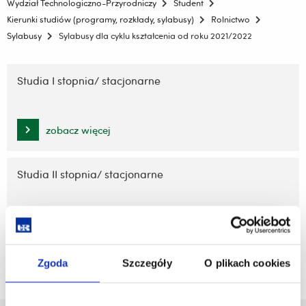
Wydział Technologiczno-Przyrodniczy
Student
Kierunki studiów (programy, rozkłady, sylabusy)
Rolnictwo
Sylabusy
Sylabusy dla cyklu kształcenia od roku 2021/2022
Pomiń
nawigację
Studia I stopnia/ stacjonarne
i
przejdź
do
zobacz więcej
treści
Studia II stopnia/ stacjonarne
zobacz więcej
Zgoda
Szczegóły
O plikach cookies