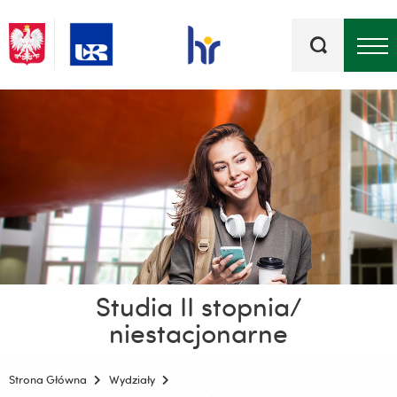
Słowa
kluczowe
Menu - górna belka
Studia II stopnia/
niestacjonarne
Strona Główna
Wydziały