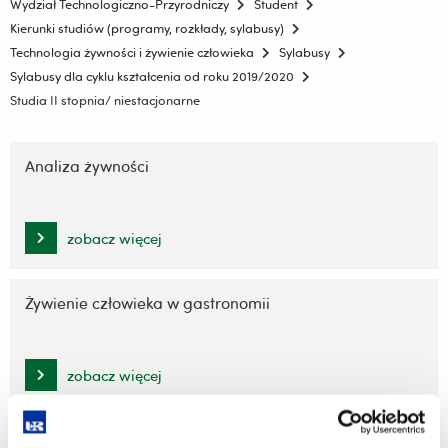
Wydział Technologiczno-Przyrodniczy
Student
Kierunki studiów (programy, rozkłady, sylabusy)
Technologia żywności i żywienie człowieka
Sylabusy
Sylabusy dla cyklu kształcenia od roku 2019/2020
Studia II stopnia/ niestacjonarne
Pomiń
nawigację
Analiza żywności
i
przejdź
do
zobacz więcej
treści
Żywienie człowieka w gastronomii
zobacz więcej
Żywność prozdrowotna