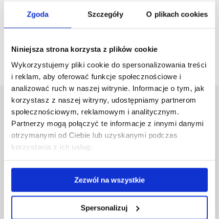
Zgoda
Szczegóły
O plikach cookies
zobacz więcej
Niniejsza strona korzysta z plików cookie
Wykorzystujemy pliki cookie do spersonalizowania treści
i reklam, aby oferować funkcje społecznościowe i
analizować ruch w naszej witrynie. Informacje o tym, jak
korzystasz z naszej witryny, udostępniamy partnerom
Uniwersytet Rzeszowski
społecznościowym, reklamowym i analitycznym.
Al. Tadeusza Rejtana 16C
Partnerzy mogą połączyć te informacje z innymi danymi
35-959 Rzeszów
otrzymanymi od Ciebie lub uzyskanymi podczas
korzystania z ich usług.
Pomiń
Polityka prywatności
nawigację
Mapa serwisu
i
Biblioteka
Zezwól na wszystkie
przejdź
Wydawnictwo
do
Covid info
treści
Spersonalizuj
Studia podyplomowe