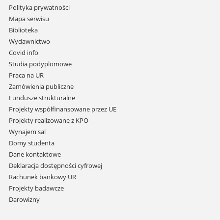
Pomiń
Polityka prywatności
nawigację
Mapa serwisu
i
Biblioteka
przejdź
Wydawnictwo
do
Covid info
treści
Studia podyplomowe
Praca na UR
Zamówienia publiczne
Fundusze strukturalne
Projekty współfinansowane przez UE
Projekty realizowane z KPO
Wynajem sal
Domy studenta
Dane kontaktowe
Deklaracja dostępności cyfrowej
Rachunek bankowy UR
Projekty badawcze
Darowizny