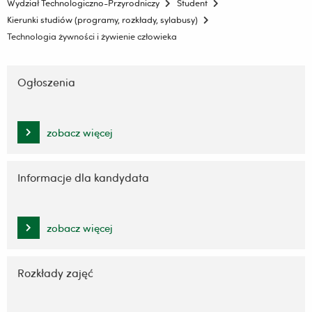
Wydział Technologiczno-Przyrodniczy
Student
Kierunki studiów (programy, rozkłady, sylabusy)
Technologia żywności i żywienie człowieka
Pomiń
nawigację
Ogłoszenia
i
przejdź
do
zobacz więcej
treści
Informacje dla kandydata
zobacz więcej
Rozkłady zajęć