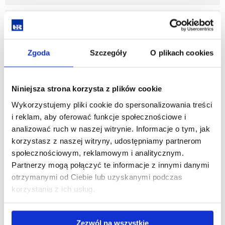
Sylabusy
Zgoda
Szczegóły
O plikach cookies
zobacz więcej
Niniejsza strona korzysta z plików cookie
Kierownik i zespół programowy
Wykorzystujemy pliki cookie do spersonalizowania treści
i reklam, aby oferować funkcje społecznościowe i
zobacz więcej
analizować ruch w naszej witrynie. Informacje o tym, jak
korzystasz z naszej witryny, udostępniamy partnerom
społecznościowym, reklamowym i analitycznym.
Praktyki programowe
Partnerzy mogą połączyć te informacje z innymi danymi
otrzymanymi od Ciebie lub uzyskanymi podczas
korzystania z ich usług.
zobacz więcej
Zezwól na wszystkie