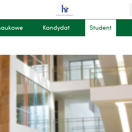
S
i
k
 naukowe
Kandydat
Student