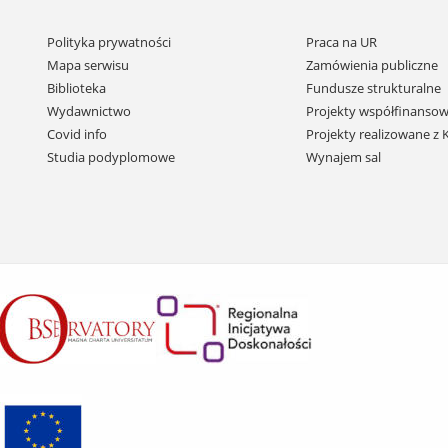
Pomiń
Polityka prywatności
Praca na UR
nawigację
Mapa serwisu
Zamówienia publiczne
i
Biblioteka
Fundusze strukturalne
przejdź
Wydawnictwo
Projekty współfinansow
do
Covid info
Projekty realizowane z
treści
Studia podyplomowe
Wynajem sal