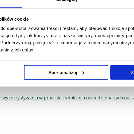
 od 2025_2026
 plików cookie
--------------------------------------------------------
do spersonalizowania treści i reklam, aby oferować funkcje sp
6
ormacje o tym, jak korzystasz z naszej witryny, udostępniamy p
 - kierunek MPR
Partnerzy mogą połączyć te informacje z innymi danymi otrzym
nia z ich usług.
Rzeszowskiego z dnia 3 listopada 2025 r. w sprawie ustalenia p
Spersonalizuj
Z
wykorzystywania w procesie kształcenia narzędzi opartych na szt