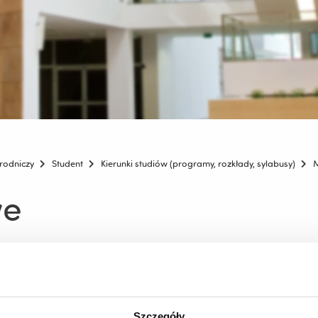
rodniczy
Student
Kierunki studiów (programy, rozkłady, sylabusy)
M
we
2025_2026
Szczegóły