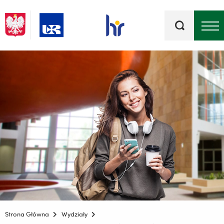
Słowa
kluczowe
Menu - górna belka
Strona Główna
Wydziały