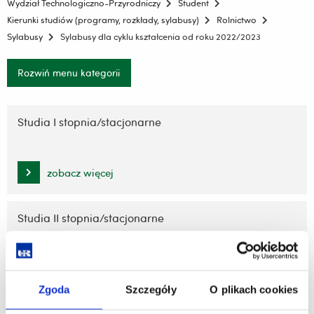
Wydział Technologiczno-Przyrodniczy
Student
Kierunki studiów (programy, rozkłady, sylabusy)
Rolnictwo
Sylabusy
Sylabusy dla cyklu kształcenia od roku 2022/2023
Rozwiń menu kategorii
Pomiń
nawigację
Studia I stopnia/stacjonarne
i
przejdź
do
zobacz więcej
treści
Studia II stopnia/stacjonarne
zobacz więcej
Zgoda
Szczegóły
O plikach cookies