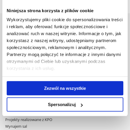
Niniejsza strona korzysta z plików cookie
Wykorzystujemy pliki cookie do spersonalizowania treści
Uniwersytet Rzeszowski
i reklam, aby oferować funkcje społecznościowe i
Al. Tadeusza Rejtana 16C
analizować ruch w naszej witrynie. Informacje o tym, jak
35-959 Rzeszów
korzystasz z naszej witryny, udostępniamy partnerom
społecznościowym, reklamowym i analitycznym.
Pomiń
Polityka prywatności
Partnerzy mogą połączyć te informacje z innymi danymi
nawigację
Mapa serwisu
otrzymanymi od Ciebie lub uzyskanymi podczas
i
Biblioteka
korzystania z ich usług.
przejdź
Wydawnictwo
do
Covid info
treści
Studia podyplomowe
Zezwól na wszystkie
Praca na UR
Zamówienia publiczne
Spersonalizuj
Fundusze strukturalne
Projekty współfinansowane przez UE
Projekty realizowane z KPO
Wynajem sal