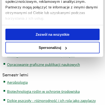
społecznościowym, reklamowym i analitycznym.
Adaptacje zwierząt do środowiska
Partnerzy mogą połączyć te informacje z innymi danymi
otrzymanymi od Ciebie lub uzyskanymi podczas
Energia odnawialna a środowisko przyrodnicze
korzystania z ich usług.
Gatunki obce i inwazyjne zwierząt w ekosystemach
lądowych
Zezwól na wszystkie
Inwazje w świecie roślin
Krótka historia wielkich przyrodników
Spersonalizuj
Obce gatunki w faunie wód śródlądowych
Opracowanie graficzne publikacji naukowych
Semestr letni
Aerobiologia
Biotechnologia roślin w ochronie środowiska
Dzikie pszczoły - różnorodność i ich rola jako zapylaczy