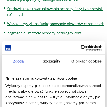
Środowiskowe uwarunkowania ochrony flory i zbiorowisk
roślinnych
Wpływ turystyki na funkcjonowanie obszarów chronionych
Zagrożenia i metody ochrony bezkręgowców
Zagrożenia i ochrona przyrody nieożywionej
Zagrożenia i ochrona terenów nieleśnych
Zarządzanie projektami z zakresu ochrony środowiska
Zgoda
Szczegóły
O plikach cookies
Zasady ochrony i zarządzania ekosystemami wodnymi
Niniejsza strona korzysta z plików cookie
Zasady sporządzania ocen oddziaływania na siedliska i
gatunki
Wykorzystujemy pliki cookie do spersonalizowania treści
i reklam, aby oferować funkcje społecznościowe i
PRZEDMIOTY DO WYBORU:
analizować ruch w naszej witrynie. Informacje o tym, jak
Semestr zimowy
korzystasz z naszej witryny, udostępniamy partnerom