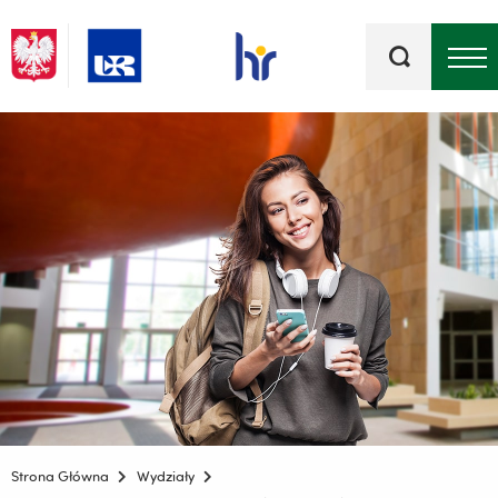
Słowa
kluczowe
Menu - górna belka
Strona Główna
Wydziały