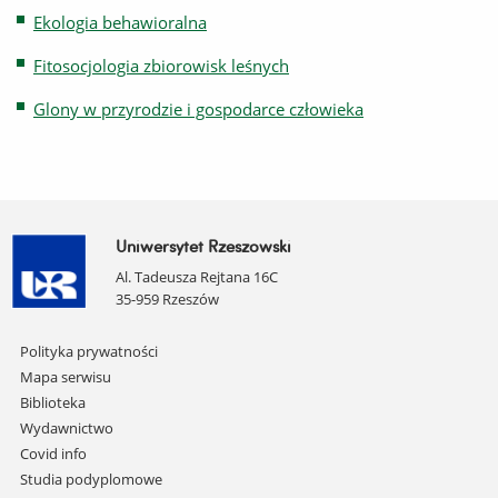
Ekologia behawioralna
Fitosocjologia zbiorowisk leśnych
Glony w przyrodzie i gospodarce człowieka
Uniwersytet Rzeszowski
Al. Tadeusza Rejtana 16C
35-959 Rzeszów
Pomiń
Polityka prywatności
nawigację
Mapa serwisu
i
Biblioteka
przejdź
Wydawnictwo
do
Covid info
treści
Studia podyplomowe