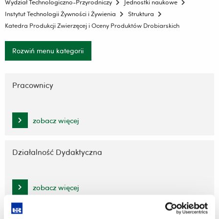
Wydział Technologiczno-Przyrodniczy
Jednostki naukowe
Instytut Technologii Żywności i Żywienia
Struktura
Katedra Produkcji Zwierzęcej i Oceny Produktów Drobiarskich
Rozwiń menu kategorii
Pomiń
nawigację
Pracownicy
i
przejdź
do
zobacz więcej
treści
Działalność Dydaktyczna
zobacz więcej