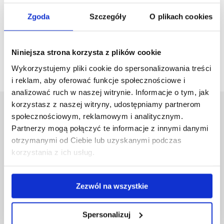
Kontakt
Zgoda
Szczegóły
O plikach cookies
zobacz więcej
Niniejsza strona korzysta z plików cookie
Wykorzystujemy pliki cookie do spersonalizowania treści
i reklam, aby oferować funkcje społecznościowe i
analizować ruch w naszej witrynie. Informacje o tym, jak
korzystasz z naszej witryny, udostępniamy partnerom
Uniwersytet Rzeszowski
społecznościowym, reklamowym i analitycznym.
Al. Tadeusza Rejtana 16C
Partnerzy mogą połączyć te informacje z innymi danymi
35-959 Rzeszów
otrzymanymi od Ciebie lub uzyskanymi podczas
korzystania z ich usług.
Pomiń
Polityka prywatności
nawigację
Mapa serwisu
i
Biblioteka
Zezwól na wszystkie
przejdź
Wydawnictwo
do
Covid info
treści
Spersonalizuj
Studia podyplomowe