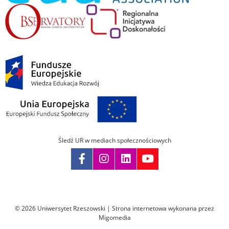
Śledź UR w mediach społecznościowych
Pomiń
nawigację
i
© 2026 Uniwersytet Rzeszowski |
Strona internetowa wykonana przez
przejdź
Migomedia
do