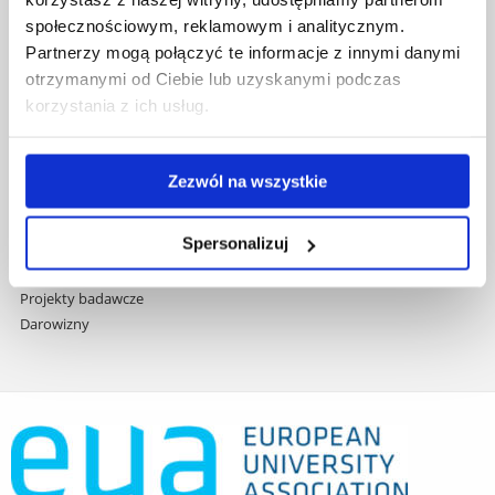
treści
Studia podyplomowe
społecznościowym, reklamowym i analitycznym.
Praca na UR
Partnerzy mogą połączyć te informacje z innymi danymi
Zamówienia publiczne
otrzymanymi od Ciebie lub uzyskanymi podczas
Fundusze strukturalne
korzystania z ich usług.
Projekty współfinansowane przez UE
Projekty realizowane z KPO
Wynajem sal
Zezwól na wszystkie
Domy studenta
Dane kontaktowe
Spersonalizuj
Deklaracja dostępności cyfrowej
Rachunek bankowy UR
Projekty badawcze
Darowizny