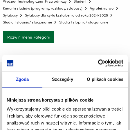
Wydział Technologiczno-Przyrodniczy
Student
Kierunki studiów (programy, rozkłady, sylabusy)
Agroleśnictwo
Sylabusy
Sylabusy dla cyklu kształcenia od roku 2024/2025
Studia I stopnia/ stacjonarne
Studia I stopnia/ stacjonarne
Rozwiń menu kategorii
Uniwersytet Rzeszowski
Zgoda
Szczegóły
O plikach cookies
Al. Tadeusza Rejtana 16C
35-959 Rzeszów
Niniejsza strona korzysta z plików cookie
Pomiń
Polityka prywatności
nawigację
Mapa serwisu
Wykorzystujemy pliki cookie do spersonalizowania treści
i
Biblioteka
i reklam, aby oferować funkcje społecznościowe i
przejdź
Wydawnictwo
analizować ruch w naszej witrynie. Informacje o tym, jak
do
Covid info
korzystasz z naszej witryny, udostępniamy partnerom