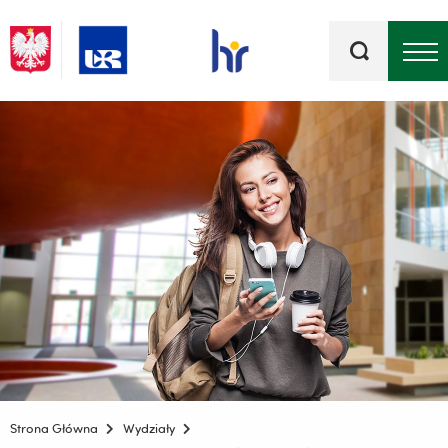
Słowa
kluczowe
Menu - górna belka
Strona Główna
Wydziały