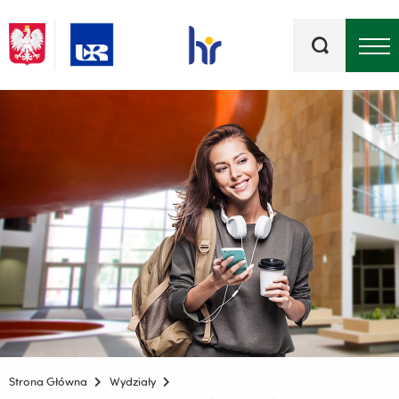
Słowa
kluczowe
Menu - górna belka
Strona Główna
Wydziały