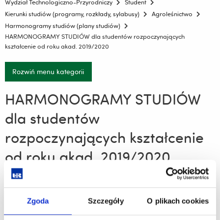
Wydział Technologiczno-Przyrodniczy
Student
Kierunki studiów (programy, rozkłady, sylabusy)
Agroleśnictwo
Harmonogramy studiów (plany studiów)
HARMONOGRAMY STUDIÓW dla studentów rozpoczynających
kształcenie od roku akad. 2019/2020
Rozwiń menu kategorii
HARMONOGRAMY STUDIÓW
dla studentów
rozpoczynających kształcenie
od roku akad. 2019/2020
Agroleśnictwo - studia stacjonarne pierwszego stopnia
rozpoczynające się od roku akademickiego 2019-2020
Zgoda
Szczegóły
O plikach cookies