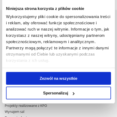
Niniejsza strona korzysta z plików cookie
Wykorzystujemy pliki cookie do spersonalizowania treści
Uniwersytet Rzeszowski
i reklam, aby oferować funkcje społecznościowe i
Al. Tadeusza Rejtana 16C
analizować ruch w naszej witrynie. Informacje o tym, jak
35-959 Rzeszów
korzystasz z naszej witryny, udostępniamy partnerom
społecznościowym, reklamowym i analitycznym.
Pomiń
Polityka prywatności
Partnerzy mogą połączyć te informacje z innymi danymi
nawigację
Mapa serwisu
otrzymanymi od Ciebie lub uzyskanymi podczas
i
Biblioteka
korzystania z ich usług.
przejdź
Wydawnictwo
do
Covid info
treści
Studia podyplomowe
Zezwól na wszystkie
Praca na UR
Zamówienia publiczne
Spersonalizuj
Fundusze strukturalne
Projekty współfinansowane przez UE
Projekty realizowane z KPO
Wynajem sal