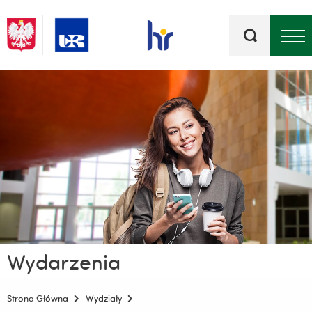
Słowa
kluczowe
Menu - górna belka
Wydarzenia
Strona Główna
Wydziały