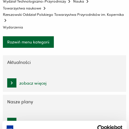
Wydział Technologiczno-Przyrodniczy
Nauka
Towarzystwa naukowe
Rzeszowski Oddział Polskiego Towarzystwa Przyrodników im. Kopernika
Wydarzenia
Rozwiń menu kategorii
Pomiń
nawigację
Aktualności
i
przejdź
do
zobacz więcej
treści
Nasze plany
zobacz więcej