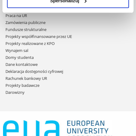
Spersonalizuj
Covid info
treści
Studia podyplomowe
Praca na UR
Zamówienia publiczne
Fundusze strukturalne
Projekty współfinansowane przez UE
Projekty realizowane z KPO
Wynajem sal
Domy studenta
Dane kontaktowe
Deklaracja dostępności cyfrowej
Rachunek bankowy UR
Projekty badawcze
Darowizny