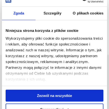
Archiwum
Zgoda
Szczegóły
O plikach cookies
zobacz więcej
Niniejsza strona korzysta z plików cookie
Wykorzystujemy pliki cookie do spersonalizowania treści
i reklam, aby oferować funkcje społecznościowe i
analizować ruch w naszej witrynie. Informacje o tym, jak
korzystasz z naszej witryny, udostępniamy partnerom
społecznościowym, reklamowym i analitycznym.
Uniwersytet Rzeszowski
Partnerzy mogą połączyć te informacje z innymi danymi
Al. Tadeusza Rejtana 16C
otrzymanymi od Ciebie lub uzyskanymi podczas
35-959 Rzeszów
korzystania z ich usług.
Pomiń
Polityka prywatności
nawigację
Mapa serwisu
Zezwól na wszystkie
i
Biblioteka
przejdź
Wydawnictwo
do