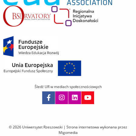
Śledź UR w mediach społecznościowych
Pomiń
nawigację
i
© 2026 Uniwersytet Rzeszowski |
Strona internetowa wykonana przez
przejdź
Migomedia
do