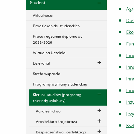
Student
Agr
Aktualności
Doś
Prodziekan ds. studenckich
Eko
Praca i egzamin dyplomowy
2025/2026
Fun
Wirtualna Uczelnia
Inn
Dziekanat
Inn
Strefa wsparcia
Inn
Programy wymiany studenckiej
Inn
Kierunki studiów (programy,
rozkłady, sylabusy)
Inż
Agroleśnictwo
Jęz
Architektura krajobrazu
Ksz
Bezpieczeństwo i certyfikacja