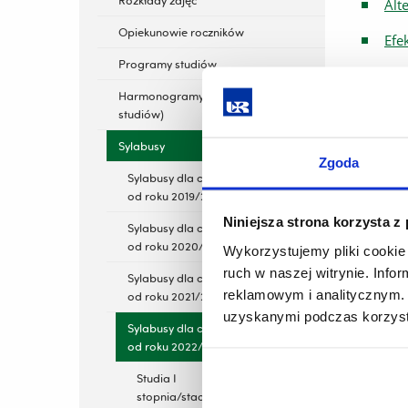
Rozkłady zajęć
Alt
Opiekunowie roczników
Efe
Programy studiów
Met
Harmonogramy studiów (plany
Obr
studiów)
Ryn
Sylabusy
Zgoda
Sylabusy dla cyklu kształcenia
od roku 2019/2020
Niniejsza strona korzysta z
Sylabusy dla cyklu kształcenia
od roku 2020/2021
Wykorzystujemy pliki cookie 
ruch w naszej witrynie. Inf
Sylabusy dla cyklu kształcenia
reklamowym i analitycznym. 
od roku 2021/2022
uzyskanymi podczas korzysta
Sylabusy dla cyklu kształcenia
od roku 2022/2023
Studia I
stopnia/stacjonarne