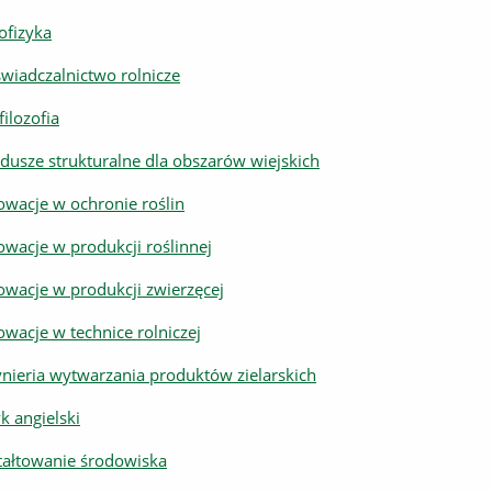
ofizyka
wiadczalnictwo rolnicze
filozofia
dusze strukturalne dla obszarów wiejskich
owacje w ochronie roślin
owacje w produkcji roślinnej
owacje w produkcji zwierzęcej
owacje w technice rolniczej
ynieria wytwarzania produktów zielarskich
yk angielski
tałtowanie środowiska