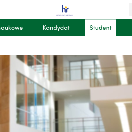
S
i
k
 naukowe
Kandydat
Student