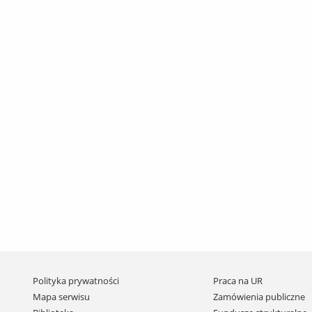
Pomiń
Polityka prywatności
Praca na UR
nawigację
Mapa serwisu
Zamówienia publiczne
i