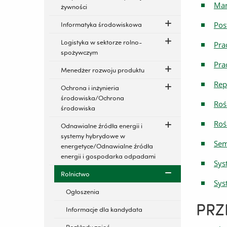
Mar
żywności
Pos
Informatyka środowiskowa
Logistyka w sektorze rolno-
Pra
spożywczym
Pra
Menedżer rozwoju produktu
Rep
Ochrona i inżynieria
środowiska/Ochrona
Roś
środowiska
Roś
Odnawialne źródła energii i
systemy hybrydowe w
Sem
energetyce/Odnawialne źródła
energii i gospodarka odpadami
Sys
Rolnictwo
Sys
Ogłoszenia
PRZ
Informacje dla kandydata