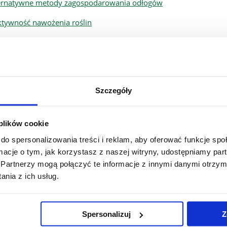
ernatywne metody zagospodarowania odłogów
ktywność nawożenia roślin
ody doskonalenia zwierząt
ót środkami ochrony roślin
ek usług agroturystycznych
Szczegóły
 plików cookie
do spersonalizowania treści i reklam, aby oferować funkcje sp
ormacje o tym, jak korzystasz z naszej witryny, udostępniamy p
Partnerzy mogą połączyć te informacje z innymi danymi otrzym
nia z ich usług.
Spersonalizuj
Z