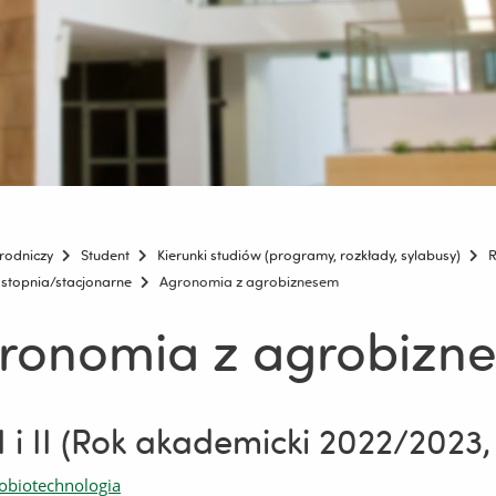
rodniczy
Student
Kierunki studiów (programy, rozkłady, sylabusy)
R
I stopnia/stacjonarne
Agronomia z agrobiznesem
ronomia z agrobizn
I i II (Rok akademicki 2022/2023
obiotechnologia