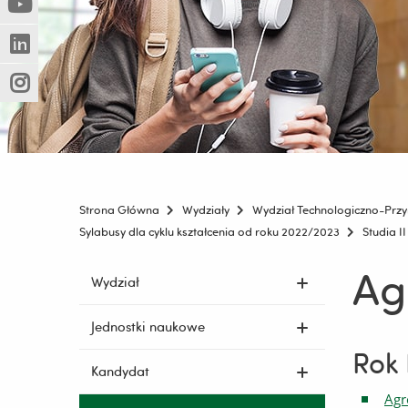
(Nowe
(Link
innej
okno)
do
strony)
(Nowe
(Link
innej
okno)
do
strony)
(Nowe
(Link
innej
okno)
do
strony)
innej
strony)
Strona Główna
Wydziały
Wydział Technologiczno-Przy
Sylabusy dla cyklu kształcenia od roku 2022/2023
Studia I
Ag
Pomiń
Wydział
nawigację
i
Jednostki naukowe
przejdź
Rok 
do
Kandydat
treści
Agr