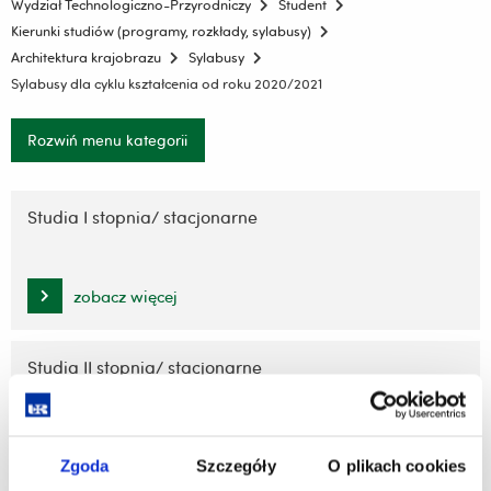
Wydział Technologiczno-Przyrodniczy
Student
Kierunki studiów (programy, rozkłady, sylabusy)
Architektura krajobrazu
Sylabusy
Sylabusy dla cyklu kształcenia od roku 2020/2021
Rozwiń menu kategorii
Pomiń
nawigację
Studia I stopnia/ stacjonarne
i
przejdź
do
zobacz więcej
treści
Studia II stopnia/ stacjonarne
zobacz więcej
Zgoda
Szczegóły
O plikach cookies