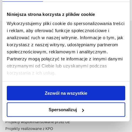
Niniejsza strona korzysta z plików cookie
Wykorzystujemy pliki cookie do spersonalizowania treści
i reklam, aby oferować funkcje społecznościowe i
Uniwersytet Rzeszowski
analizować ruch w naszej witrynie. Informacje o tym, jak
Al. Tadeusza Rejtana 16C
korzystasz z naszej witryny, udostępniamy partnerom
35-959 Rzeszów
społecznościowym, reklamowym i analitycznym.
Partnerzy mogą połączyć te informacje z innymi danymi
Pomiń
Polityka prywatności
otrzymanymi od Ciebie lub uzyskanymi podczas
nawigację
Mapa serwisu
i
korzystania z ich usług.
Biblioteka
przejdź
Wydawnictwo
do
Covid info
treści
Zezwól na wszystkie
Studia podyplomowe
Praca na UR
Zamówienia publiczne
Spersonalizuj
Fundusze strukturalne
Projekty współfinansowane przez UE
Projekty realizowane z KPO