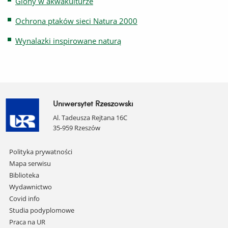
Glony w akwakulturze
Ochrona ptaków sieci Natura 2000
Wynalazki inspirowane naturą
Uniwersytet Rzeszowski
Al. Tadeusza Rejtana 16C
35-959 Rzeszów
Pomiń
Polityka prywatności
nawigację
Mapa serwisu
i
Biblioteka
przejdź
Wydawnictwo
do
Covid info
treści
Studia podyplomowe
Praca na UR