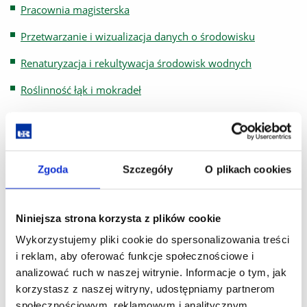
Pracownia magisterska
Przetwarzanie i wizualizacja danych o środowisku
Renaturyzacja i rekultywacja środowisk wodnych
Roślinność łąk i mokradeł
Seminarium
Wpływ turystyki na funkcjonowanie ekosystemów
wodnych
Zgoda
Szczegóły
O plikach cookies
Zarządzanie projektami z zakresu ochrony środowisk
Zasady sporządzania ocen oddziaływania na siedliska
Niniejsza strona korzysta z plików cookie
i gatunki
Wykorzystujemy pliki cookie do spersonalizowania treści
Zastosowanie okrzemek w badaniach środowiska
i reklam, aby oferować funkcje społecznościowe i
analizować ruch w naszej witrynie. Informacje o tym, jak
korzystasz z naszej witryny, udostępniamy partnerom
społecznościowym, reklamowym i analitycznym.