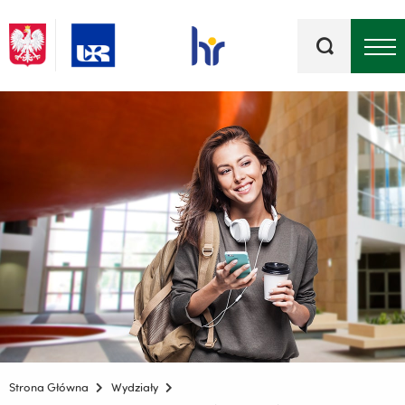
Słowa
kluczowe
Menu - górna belka
Strona Główna
Wydziały