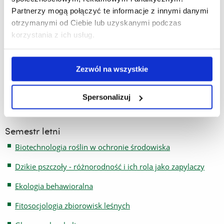
PRZEDMIOTY DO WYBORU:
Partnerzy mogą połączyć te informacje z innymi danymi
Semestr zimowy
otrzymanymi od Ciebie lub uzyskanymi podczas
korzystania z ich usług.
Adaptacje zwierząt do środowiska
Gatunki obce i inwazyjne zwierząt w ekosystemach
lądowych
Zezwól na wszystkie
Inwazje w świecie roślin
Spersonalizuj
Opracowanie graficzne publikacji naukowych
Semestr letni
Biotechnologia roślin w ochronie środowiska
Dzikie pszczoły - różnorodność i ich rola jako zapylaczy
Ekologia behawioralna
Fitosocjologia zbiorowisk leśnych