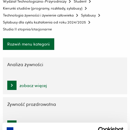
Wydział Technologiczno-Przyrodniczy
Student
Kierunki studiów (programy, rozkłady, sylabusy)
Technologia żywności i żywienie człowieka
Sylabusy
Sylabusy dla cyklu kształcenia od roku 2024/2025
Studia II stopnia/stacjonarne
Rozwiń menu kategorii
Pomiń
nawigację
Analiza żywności
i
przejdź
do
zobacz więcej
treści
Żywność prozdrowotna
zobacz więcej