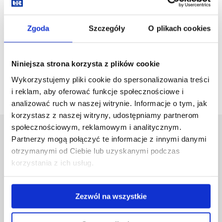
Żywienie człowieka w gastronomii
Zgoda
Szczegóły
O plikach cookies
zobacz więcej
Niniejsza strona korzysta z plików cookie
Wykorzystujemy pliki cookie do spersonalizowania treści
i reklam, aby oferować funkcje społecznościowe i
analizować ruch w naszej witrynie. Informacje o tym, jak
korzystasz z naszej witryny, udostępniamy partnerom
społecznościowym, reklamowym i analitycznym.
Uniwersytet Rzeszowski
Partnerzy mogą połączyć te informacje z innymi danymi
Al. Tadeusza Rejtana 16C
otrzymanymi od Ciebie lub uzyskanymi podczas
35-959 Rzeszów
korzystania z ich usług.
Pomiń
Polityka prywatności
nawigację
Mapa serwisu
Zezwól na wszystkie
i
Biblioteka
przejdź
Wydawnictwo