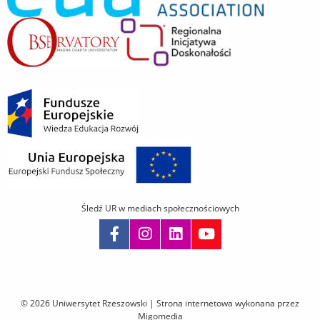
Śledź UR w mediach społecznościowych
Pomiń
nawigację
i
© 2026 Uniwersytet Rzeszowski |
Strona internetowa wykonana przez
przejdź
Migomedia