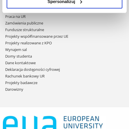
do
Spersonalizuj
Covid info
treści
Studia podyplomowe
Praca na UR
Zamówienia publiczne
Fundusze strukturalne
Projekty współfinansowane przez UE
Projekty realizowane z KPO
Wynajem sal
Domy studenta
Dane kontaktowe
Deklaracja dostępności cyfrowej
Rachunek bankowy UR
Projekty badawcze
Darowizny