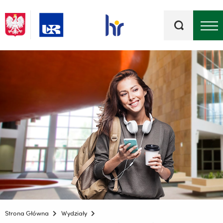
Słowa
kluczowe
Menu - górna belka
Strona Główna
Wydziały