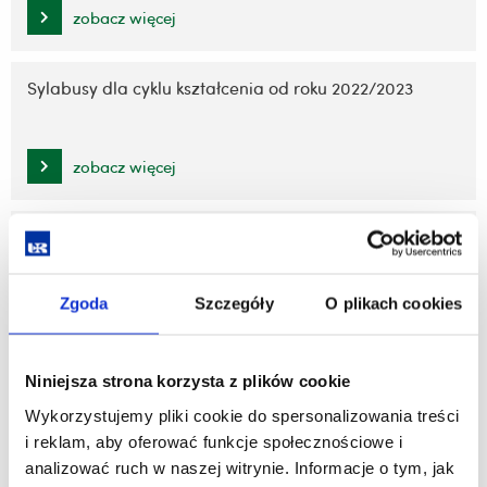
zobacz więcej
Sylabusy dla cyklu kształcenia od roku 2022/2023
zobacz więcej
Sylabusy dla cyklu kształcenia od roku 2023/2024
Zgoda
Szczegóły
O plikach cookies
zobacz więcej
Niniejsza strona korzysta z plików cookie
Sylabusy dla cyklu kształcenia od roku 2024/2025
Wykorzystujemy pliki cookie do spersonalizowania treści
i reklam, aby oferować funkcje społecznościowe i
zobacz więcej
analizować ruch w naszej witrynie. Informacje o tym, jak