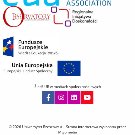
Śledź UR w mediach społecznościowych
Pomiń
nawigację
i
© 2026 Uniwersytet Rzeszowski |
Strona internetowa wykonana przez
przejdź
Migomedia