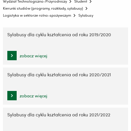
Wydział Technologiczno-Przyrodniczy
Student
Kierunki studiów (programy, rozkłady, sylabusy)
Logistyka w sektorze rolno-spożywczym
Sylabusy
Pomiń
nawigację
Sylabusy dla cyklu kształcenia od roku 2019/2020
i
przejdź
do
zobacz więcej
treści
Sylabusy dla cyklu kształcenia od roku 2020/2021
zobacz więcej
Sylabusy dla cyklu kształcenia od roku 2021/2022