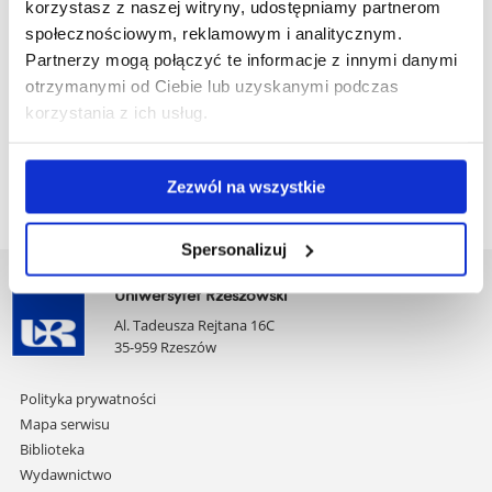
korzystasz z naszej witryny, udostępniamy partnerom
społecznościowym, reklamowym i analitycznym.
Sylabusy dla cyklu kształcenia od roku 2025/2026
Partnerzy mogą połączyć te informacje z innymi danymi
otrzymanymi od Ciebie lub uzyskanymi podczas
korzystania z ich usług.
zobacz więcej
Zezwól na wszystkie
Spersonalizuj
Uniwersytet Rzeszowski
Al. Tadeusza Rejtana 16C
35-959 Rzeszów
Pomiń
Polityka prywatności
nawigację
Mapa serwisu
i
Biblioteka
przejdź
Wydawnictwo