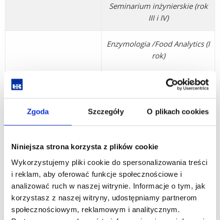
Seminarium inżynierskie (rok
III i IV)
Enzymologia /Food Analytics (I
rok)
Analiza zagrożeń zdrowotnych
żywności (I rok)
Analiza chromatograficzna (I
Zgoda
Szczegóły
O plikach cookies
rok)
Analityka substancji
Niniejsza strona korzysta z plików cookie
smakowo-zapachowych
Wykorzystujemy pliki cookie do spersonalizowania treści
(I rok)
i reklam, aby oferować funkcje społecznościowe i
Technologia żywności
analizować ruch w naszej witrynie. Informacje o tym, jak
Prozdrowotne właściwości
i żywienie człowieka II st.
korzystasz z naszej witryny, udostępniamy partnerom
miodów i innych produktów
społecznościowym, reklamowym i analitycznym.
pszczelich ( I rok)