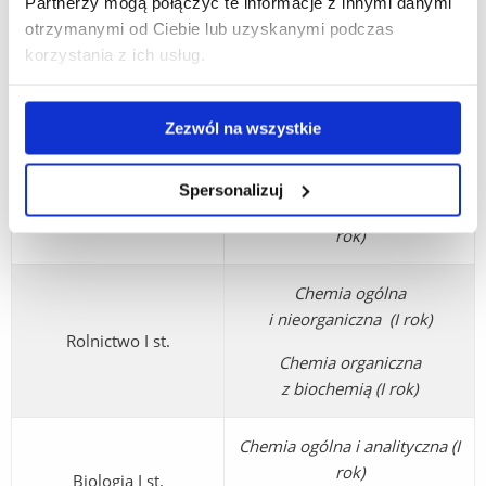
Partnerzy mogą połączyć te informacje z innymi danymi
Analiza substancji
otrzymanymi od Ciebie lub uzyskanymi podczas
bioaktywnych ( I rok)
korzystania z ich usług.
Dodatki do żywności (I rok)
Zezwól na wszystkie
Walidacja metod
analitycznych ( I rok)
Spersonalizuj
Seminarium magisterskie (I i II
rok)
Chemia ogólna
i nieorganiczna (I rok)
Rolnictwo I st.
Chemia organiczna
z biochemią (I rok)
Chemia ogólna i analityczna (I
rok)
Biologia I st.