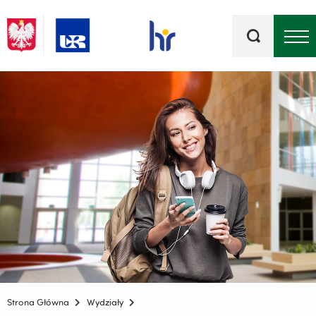
Słowa
kluczowe
Menu - górna belka
Strona Główna
Wydziały