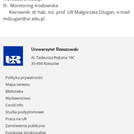
III. Monitoring środowiska
Kierownik: dr hab. inż. prof. UR Małgorzata Dżugan, e-mail:
mdzugan@ur.edu.pl
Uniwersytet Rzeszowski
Al. Tadeusza Rejtana 16C
35-959 Rzeszów
Pomiń
Polityka prywatności
nawigację
Mapa serwisu
i
Biblioteka
przejdź
Wydawnictwo
do
Covid info
treści
Studia podyplomowe
Praca na UR
Zamówienia publiczne
Fundusze strukturalne