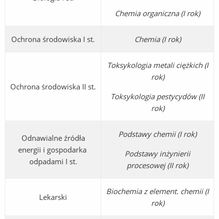
Chemia organiczna (I rok)
Ochrona środowiska I st.
Chemia (I rok)
Toksykologia metali ciężkich (I
rok)
Ochrona środowiska II st.
Toksykologia pestycydów (II
rok)
Podstawy chemii (I rok)
Odnawialne źródła
energii i gospodarka
Podstawy inżynierii
odpadami I st.
procesowej (II rok)
Biochemia z element. chemii (I
Lekarski
rok)