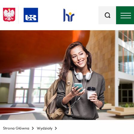
Słowa
kluczowe
Menu - górna belka
Strona Główna
Wydziały