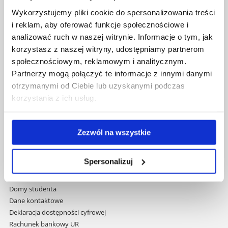
Uniwersytet Rzeszowski
Wykorzystujemy pliki cookie do spersonalizowania treści
Al. Tadeusza Rejtana 16C
i reklam, aby oferować funkcje społecznościowe i
35-959 Rzeszów
analizować ruch w naszej witrynie. Informacje o tym, jak
Pomiń
Polityka prywatności
korzystasz z naszej witryny, udostępniamy partnerom
nawigację
Mapa serwisu
społecznościowym, reklamowym i analitycznym.
i
Biblioteka
Partnerzy mogą połączyć te informacje z innymi danymi
przejdź
Wydawnictwo
otrzymanymi od Ciebie lub uzyskanymi podczas
do
Covid info
korzystania z ich usług.
treści
Studia podyplomowe
Praca na UR
Zamówienia publiczne
Zezwól na wszystkie
Fundusze strukturalne
Projekty współfinansowane przez UE
Spersonalizuj
Projekty realizowane z KPO
Wynajem sal
Domy studenta
Dane kontaktowe
Deklaracja dostępności cyfrowej
Rachunek bankowy UR