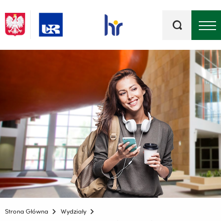
Słowa
kluczowe
Menu - górna belka
Strona Główna
Wydziały