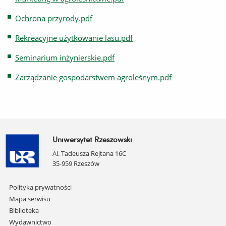
Ochrona przyrody.pdf
Rekreacyjne użytkowanie lasu.pdf
Seminarium inżynierskie.pdf
Zarządzanie gospodarstwem agroleśnym.pdf
Uniwersytet Rzeszowski
Al. Tadeusza Rejtana 16C
35-959 Rzeszów
Pomiń
Polityka prywatności
nawigację
Mapa serwisu
i
Biblioteka
przejdź
Wydawnictwo