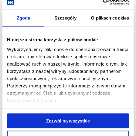
Synantropizacja zwierząt.pdf
Zgoda
Szczegóły
O plikach cookies
Wykorzystanie Field Map i QGIS w badaniach
krajobrazu.pdf
Niniejsza strona korzysta z plików cookie
Rok III (Rok akademicki 2023/2024)
Wykorzystujemy pliki cookie do spersonalizowania treści
Ekologia krajobrazu.pdf
i reklam, aby oferować funkcje społecznościowe i
Entomofauna pożyteczna.pdf
analizować ruch w naszej witrynie. Informacje o tym, jak
korzystasz z naszej witryny, udostępniamy partnerom
Główne użytkowanie lasu.pdf
społecznościowym, reklamowym i analitycznym.
Partnerzy mogą połączyć te informacje z innymi danymi
Gospodarka sylwo-pastoralna.pdf
otrzymanymi od Ciebie lub uzyskanymi podczas
Hodowla i biotechnologia roślin drzewiastych.pdf
korzystania z ich usług.
Hydrologia i urządzenia wodno-melioracyjne.pdf
Zezwól na wszystkie
Jeleniowate w chowie fermowym.pdf
Kształtowanie i ochrona krajobrazu.pdf