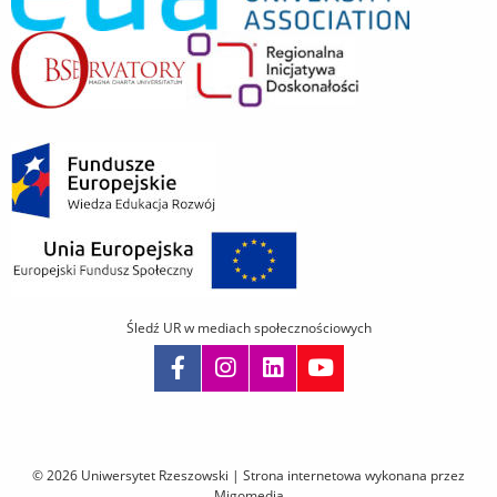
Śledź UR w mediach społecznościowych
Pomiń
nawigację
i
© 2026 Uniwersytet Rzeszowski |
Strona internetowa wykonana przez
przejdź
Migomedia