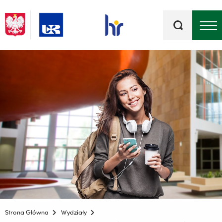
Słowa
kluczowe
Menu - górna belka
Strona Główna
Wydziały