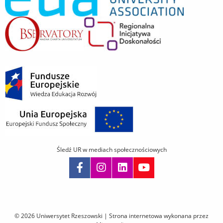
Śledź UR w mediach społecznościowych
Pomiń
nawigację
i
© 2026 Uniwersytet Rzeszowski |
Strona internetowa wykonana przez
przejdź