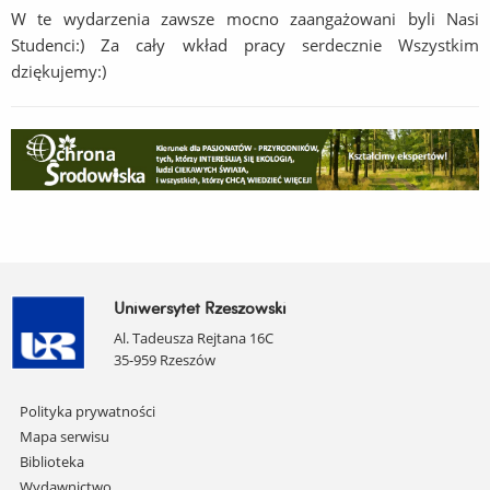
W te wydarzenia zawsze mocno zaangażowani byli Nasi
Studenci:) Za cały wkład pracy
serdecznie Wszystkim
dziękujemy:)
Uniwersytet Rzeszowski
Al. Tadeusza Rejtana 16C
35-959 Rzeszów
Pomiń
Polityka prywatności
nawigację
Mapa serwisu
i
Biblioteka
przejdź
Wydawnictwo