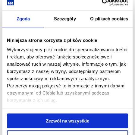
Już wielokrotnie, od samego początku funkcjonowania
zarówno „Wakacyjnych spotkań z przyrodą”, ale także
w ramach innych licznych warsztatów dla nauczycieli
Zgoda
Szczegóły
O plikach cookies
i pracowników administracji organizowanych przez BdPN,
wykłady prowadził
prof. dr hab. Krzysztof Kukuła
. Je
dno
z ostatnich spotkań odbyło się w Ośrodku Edukacji
Niniejsza strona korzysta z plików cookie
Ekologicznej BdPN w Ustrzykach Dolnych, 28.08.2020 r.
Wykorzystujemy pliki cookie do spersonalizowania treści
Profesor K. Kukuła wygłosił wtedy wykład pt. „O rybach i nie
i reklam, aby oferować funkcje społecznościowe i
tylko – bieszczadzkie potoki cenne jak połoniny?”. Natomiast
analizować ruch w naszej witrynie. Informacje o tym, jak
wcześniejsze wystąpienia związane były z problemami
korzystasz z naszej witryny, udostępniamy partnerom
ochrony ekosystemów wodnych w Karpatach, walorami
społecznościowym, reklamowym i analitycznym.
ekologicznymi podkarpackich rzek, retencją wód w lasach
Partnerzy mogą połączyć te informacje z innymi danymi
i efektami renaturyzacji potoków górskich, korytarzami
otrzymanymi od Ciebie lub uzyskanymi podczas
ekologicznymi czy prezentacją wybranych przedstawicieli
korzystania z ich usług.
fauny wodnej Bieszczadzkiego Parku Narodowego.
O prelekcjach można przeczytać w Zakładce
Aktualności
oraz
Zezwól na wszystkie
na
Facebooku Bieszczadzkiego Parku Narodowego.