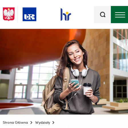
Słowa
kluczowe
Menu - górna belka
Strona Główna
Wydziały