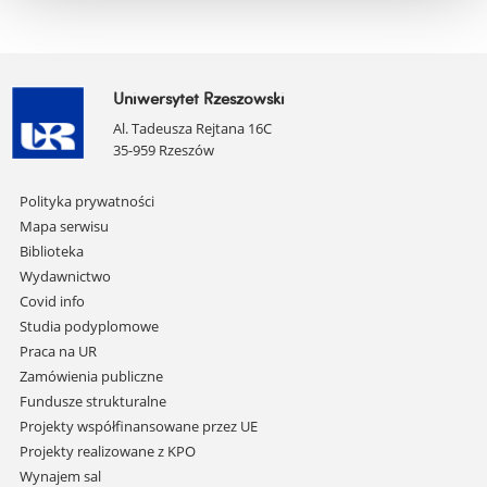
Uniwersytet Rzeszowski
Al. Tadeusza Rejtana 16C
35-959 Rzeszów
Pomiń
Polityka prywatności
nawigację
Mapa serwisu
i
Biblioteka
przejdź
Wydawnictwo
do
Covid info
treści
Studia podyplomowe
Praca na UR
Zamówienia publiczne
Fundusze strukturalne
Projekty współfinansowane przez UE
Projekty realizowane z KPO
Wynajem sal