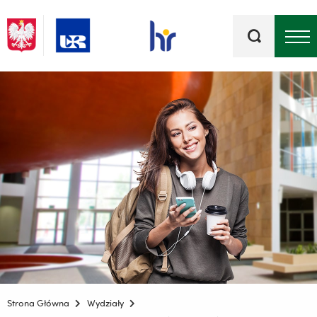
Słowa
kluczowe
Menu - górna belka
Strona Główna
Wydziały