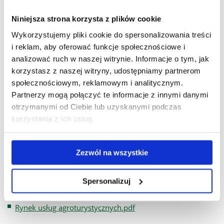
Roślinne kultury in vitro.pdf
Niniejsza strona korzysta z plików cookie
Rośliny energetyczne.pdf
Wykorzystujemy pliki cookie do spersonalizowania treści
i reklam, aby oferować funkcje społecznościowe i
Seminarium magisterskie.pdf
analizować ruch w naszej witrynie. Informacje o tym, jak
korzystasz z naszej witryny, udostępniamy partnerom
System rachunkowości rolnej w Polsce (FADN).pdf
społecznościowym, reklamowym i analitycznym.
Systemy gospodarowania w rolnictwie.pdf
Partnerzy mogą połączyć te informacje z innymi danymi
otrzymanymi od Ciebie lub uzyskanymi podczas
PRZEDMIOTY DO WYBORU:
korzystania z ich usług.
Alternatywne metody zagospodarowania odłogów.pdf
Efektywność nawożenia roślin.pdf
Zezwól na wszystkie
Metody doskonalenia zwierząt.pdf
Spersonalizuj
Obrót środkami ochrony roślin.pdf
Rynek usług agroturystycznych.pdf