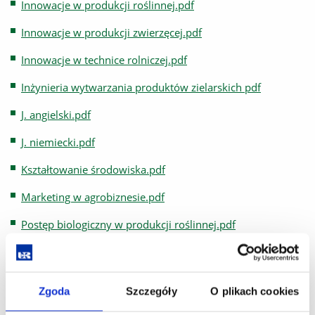
Innowacje w produkcji roślinnej.pdf
Innowacje w produkcji zwierzęcej.pdf
Innowacje w technice rolniczej.pdf
Inżynieria wytwarzania produktów zielarskich pdf
J. angielski.pdf
J. niemiecki.pdf
Kształtowanie środowiska.pdf
Marketing w agrobiznesie.pdf
Postęp biologiczny w produkcji roślinnej.pdf
Pracowania magisterska.pdf
Pracownia analiz instrumentalnych.pdf
Zgoda
Szczegóły
O plikach cookies
Reprodukcja i obrót materiałem siewnym.pdf