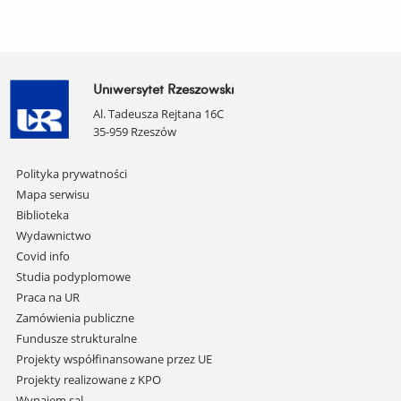
Uniwersytet Rzeszowski
Al. Tadeusza Rejtana 16C
35-959 Rzeszów
Pomiń
Polityka prywatności
nawigację
Mapa serwisu
i
Biblioteka
przejdź
Wydawnictwo
do
Covid info
treści
Studia podyplomowe
Praca na UR
Zamówienia publiczne
Fundusze strukturalne
Projekty współfinansowane przez UE
Projekty realizowane z KPO
Wynajem sal