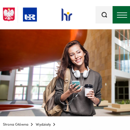
Słowa
kluczowe
Menu - górna belka
Strona Główna
Wydziały