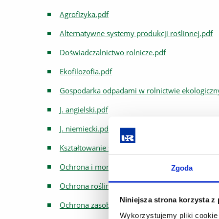
Agrofizyka.pdf
Alternatywne systemy produkcji roślinnej.pdf
Doświadczalnictwo rolnicze.pdf
Ekofilozofia.pdf
Gospodarka odpadami w rolnictwie ekologicz
J. angielski.pdf
J. niemiecki.pdf
Kształtowanie środowiska.pdf
Ochrona i monitoring gleb.pdf
Zgoda
Ochrona roślin w gospodarstwach ekol....pdf
Niniejsza strona korzysta z
Ochrona zasobów genetycznych zwierząt.pdf
Wykorzystujemy pliki cookie 