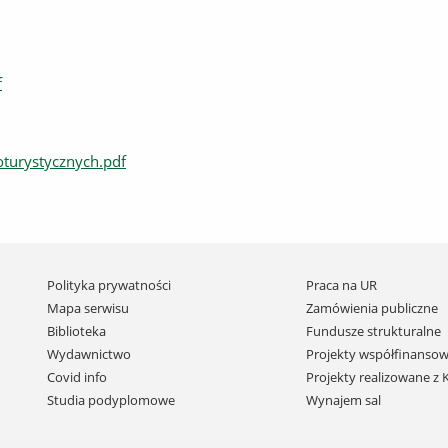
f
turystycznych.pdf
Pomiń
Polityka prywatności
Praca na UR
nawigację
Mapa serwisu
Zamówienia publiczne
i
Biblioteka
Fundusze strukturalne
przejdź
Wydawnictwo
Projekty współfinansow
do
Covid info
Projekty realizowane z
treści
Studia podyplomowe
Wynajem sal