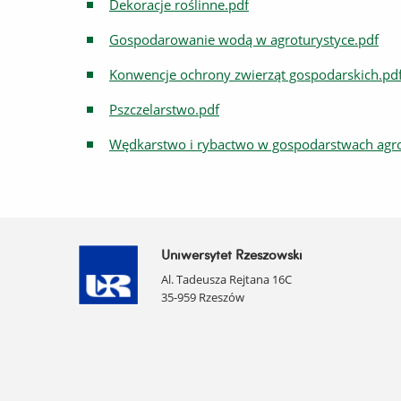
Dekoracje roślinne.pdf
Gospodarowanie wodą w agroturystyce.pdf
Konwencje ochrony zwierząt gospodarskich.pd
Pszczelarstwo.pdf
Wędkarstwo i rybactwo w gospodarstwach agro
Uniwersytet Rzeszowski
Al. Tadeusza Rejtana 16C
35-959 Rzeszów