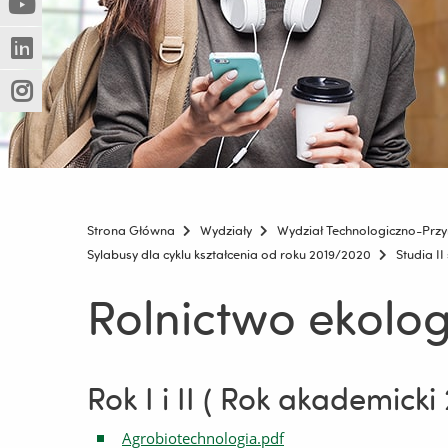
(Nowe
(Link
innej
okno)
do
strony)
(Nowe
(Link
innej
okno)
do
strony)
(Nowe
(Link
innej
okno)
do
strony)
innej
strony)
Strona Główna
Wydziały
Wydział Technologiczno-Przy
Sylabusy dla cyklu kształcenia od roku 2019/2020
Studia II
Rolnictwo ekolog
Rok I i II ( Rok akademick
Agrobiotechnologia.pdf