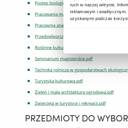
Postęp biologiczny w produkcji roślinnej.pdf
ruch w naszej witrynie. Inf
reklamowym i analitycznym. 
Pracowania magisterska.pdf
uzyskanymi podczas korzysta
Pracownia analiz instrumentalnych.pdf
Przedsiębiorczość w rolnictwie.pdf
Roślinne kultury in vitro.pdf
Seminarium magisterskie.pdf
Technika rolnicza w gospodarstwach ekologicz
Turystyka kulturowa.pdf
Zieleń i mała architektura ogrodowa.pdf
Zwierzęta w turystyce i rekreacji.pdf
PRZEDMIOTY DO WYBOR