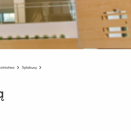
olnictwo
Sylabusy
ą