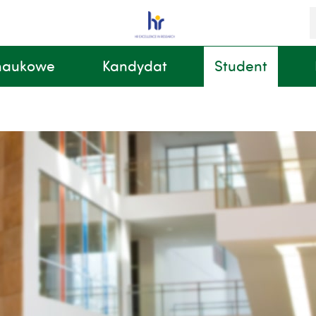
S
i
k
 naukowe
Kandydat
Student