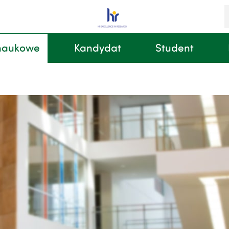
S
i
k
 naukowe
Kandydat
Student