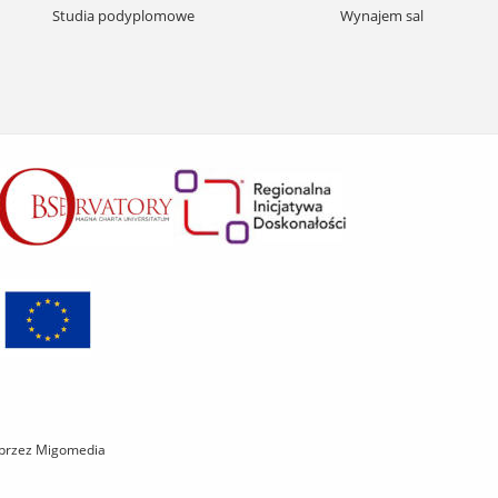
treści
Studia podyplomowe
Wynajem sal
 przez Migomedia
P