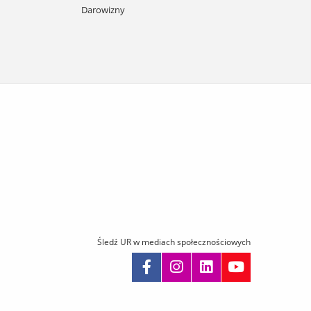
Darowizny
Śledź UR w mediach społecznościowych
omiń