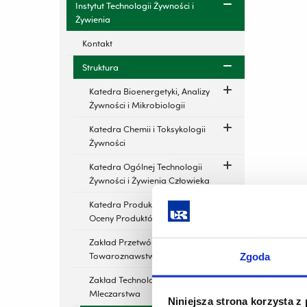
Instytut Technologii Żywności i
Żywienia
Kontakt
Struktura
Katedra Bioenergetyki, Analizy
Żywności i Mikrobiologii
Katedra Chemii i Toksykologii
Żywności
Katedra Ogólnej Technologii
Żywności i Żywienia Człowieka
Katedra Produkcji Zwierzęcej i
Oceny Produktów Drobiarskich
Zakład Przetwórstwa i
Towaroznawstwa Rolniczego
Zgoda
Zakład Technologii
Mleczarstwa
Niniejsza strona korzysta z