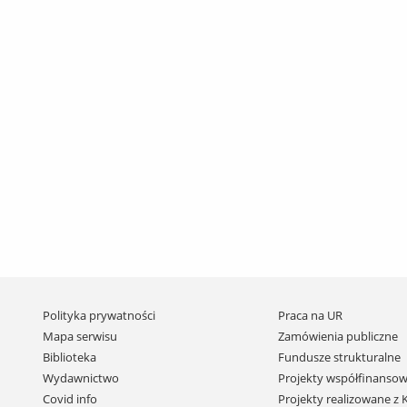
Pomiń
Polityka prywatności
Praca na UR
nawigację
Mapa serwisu
Zamówienia publiczne
i
Biblioteka
Fundusze strukturalne
przejdź
Wydawnictwo
Projekty współfinansow
do
Covid info
Projekty realizowane z