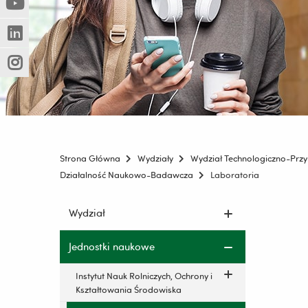
(Nowe
(Link
innej
okno)
do
strony)
(Nowe
(Link
innej
okno)
do
strony)
(Nowe
(Link
innej
okno)
do
strony)
innej
strony)
Strona Główna
Wydziały
Wydział Technologiczno-Przy
Działalność Naukowo-Badawcza
Laboratoria
Pomiń
Wydział
nawigację
i
Jednostki naukowe
przejdź
do
Instytut Nauk Rolniczych, Ochrony i
treści
Kształtowania Środowiska