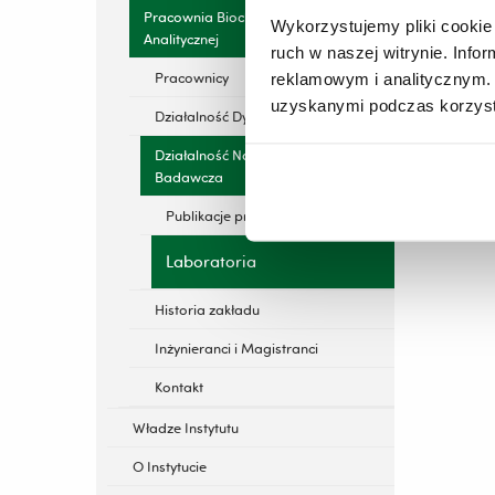
Pracownia Biochemii
Wykorzystujemy pliki cookie 
Analitycznej
ruch w naszej witrynie. Inf
Pracownicy
reklamowym i analitycznym. 
uzyskanymi podczas korzysta
Działalność Dydaktyczna
Działalność Naukowo-
Badawcza
Publikacje pracowników
Laboratoria
Historia zakładu
Inżynieranci i Magistranci
Kontakt
Władze Instytutu
O Instytucie