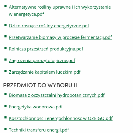
Alternatywne rośliny uprawne i ich wykorzystanie
w energetyce.pdf
Dziko rosnące rośliny energetyczne.pdf
Przetwarzanie biomasy w procesie fermentacji.pdf
Rolnicza przestrzeń produkcyjna.pdf
Zagrożenia parazytologiczne.pdf
Zarządzanie kapitałem ludzkim.pdf
PRZEDMIOT DO WYBORU II
Biomasa z oczyszczalni hydrobotanicznych.pdf
Energetyka wodorowa.pdf
Kosztochłonność i energochłonność w OZEiGO.pdf
Techniki transferu energii.pdf