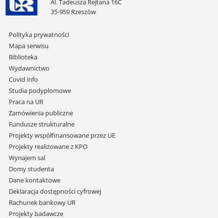
Al. Tadeusza Rejtana 16C
35-959 Rzeszów
Pomiń
Polityka prywatności
nawigację
Mapa serwisu
i
Biblioteka
przejdź
Wydawnictwo
do
Covid info
treści
Studia podyplomowe
Praca na UR
Zamówienia publiczne
Fundusze strukturalne
Projekty współfinansowane przez UE
Projekty realizowane z KPO
Wynajem sal
Domy studenta
Dane kontaktowe
Deklaracja dostępności cyfrowej
Rachunek bankowy UR
Projekty badawcze