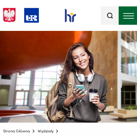
Słowa
kluczowe
Menu - górna belka
Strona Główna
Wydziały