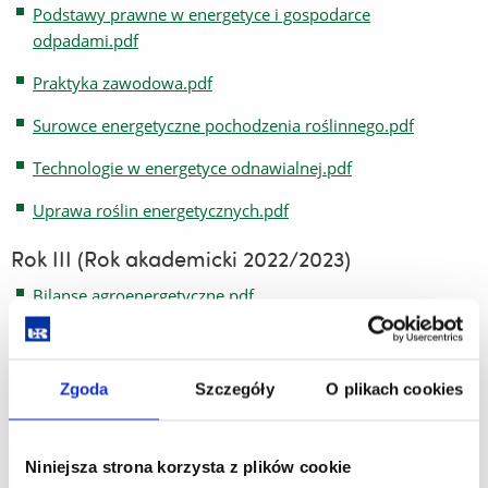
Podstawy prawne w energetyce i gospodarce
odpadami.pdf
Praktyka zawodowa.pdf
Surowce energetyczne pochodzenia roślinnego.pdf
Technologie w energetyce odnawialnej.pdf
Uprawa roślin energetycznych.pdf
Rok III (Rok akademicki 2022/2023)
Bilanse agroenergetyczne.pdf
Bilanse biomasy.pdf
Gospodarowanie wybranymi grupami odpadów.pdf
Zgoda
Szczegóły
O plikach cookies
Mikrobiologiczne przetwarzanie materii.pdf
OZE a ochrona środowiska.pdf
Niniejsza strona korzysta z plików cookie