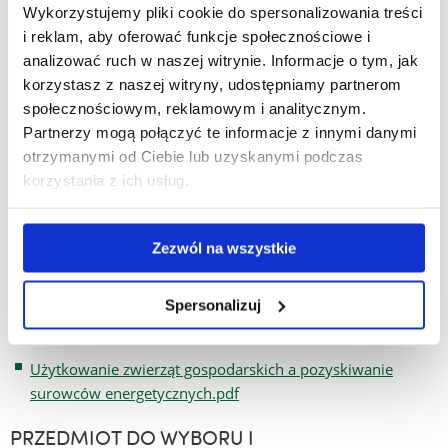
Wykorzystujemy pliki cookie do spersonalizowania treści
Pozyskiwanie funduszy w OZE i GO.pdf
i reklam, aby oferować funkcje społecznościowe i
Produkcja energii a ochrona środowiska.pdf
analizować ruch w naszej witrynie. Informacje o tym, jak
korzystasz z naszej witryny, udostępniamy partnerom
Projektowanie instalacji w GO.pdf [158.69 KB]
społecznościowym, reklamowym i analitycznym.
Partnerzy mogą połączyć te informacje z innymi danymi
Projektowanie instalacji w OZE.pdf
otrzymanymi od Ciebie lub uzyskanymi podczas
Regionalna polityka energetyczna.pdf
korzystania z ich usług.
Seminarium inżynierskie.pdf
Zezwól na wszystkie
Surowce energetyczne pochodzenia zwierzęcego.pdf
Technologie w energetyce odnawialnej.pdf
Spersonalizuj
Uwarunkowania energetyki geotermalnej w Polsce.pdf
Użytkowanie zwierząt gospodarskich a pozyskiwanie
surowców energetycznych.pdf
PRZEDMIOT DO WYBORU I