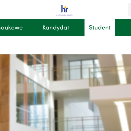
S
i
k
 naukowe
Kandydat
Student