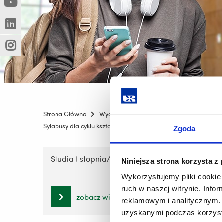
(Nowe
(Link
innej
okno)
do
strony)
(Nowe
(Link
innej
okno)
do
strony)
(Nowe
(Link
innej
okno)
do
strony)
innej
strony)
Strona Główna
Wydziały
Wydział Technologiczno-Przy
Sylabusy dla cyklu kształcenia od roku 201/2022
Zgoda
Pomiń
nawigację
Studia I stopnia/stacjonarne
Studia 
Niniejsza strona korzysta z
i
Wykorzystujemy pliki cookie 
przejdź
ruch w naszej witrynie. Inf
do
zobacz więcej
reklamowym i analitycznym. 
treści
uzyskanymi podczas korzysta