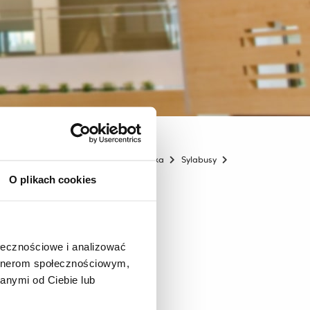
echnologia żywności i żywienie człowieka
Sylabusy
O plikach cookies
ołecznościowe i analizować
artnerom społecznościowym,
anymi od Ciebie lub