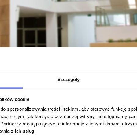
rodniczy
Student
Kierunki studiów (programy, rozkłady, sylabusy)
T
Szczegóły
II stopnia/stacjonarne
 plików cookie
do spersonalizowania treści i reklam, aby oferować funkcje sp
ormacje o tym, jak korzystasz z naszej witryny, udostępniamy p
zobacz więcej
Partnerzy mogą połączyć te informacje z innymi danymi otrzym
nia z ich usług.