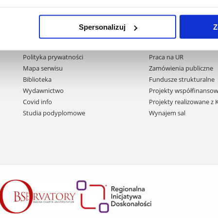
Spersonalizuj
Z
Pomiń
Polityka prywatności
Praca na UR
nawigację
Mapa serwisu
Zamówienia publiczne
i
Biblioteka
Fundusze strukturalne
przejdź
Wydawnictwo
Projekty współfinansow
do
Covid info
Projekty realizowane z
treści
Studia podyplomowe
Wynajem sal