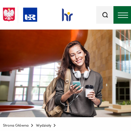
Słowa
kluczowe
Menu - górna belka
Strona Główna
Wydziały