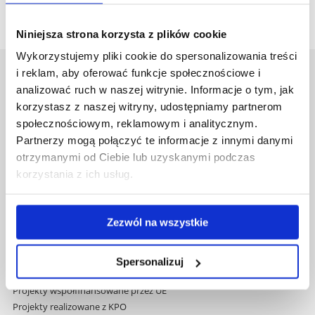
Niniejsza strona korzysta z plików cookie
Wykorzystujemy pliki cookie do spersonalizowania treści
i reklam, aby oferować funkcje społecznościowe i
Uniwersytet Rzeszowski
analizować ruch w naszej witrynie. Informacje o tym, jak
Al. Tadeusza Rejtana 16C
korzystasz z naszej witryny, udostępniamy partnerom
35-959 Rzeszów
społecznościowym, reklamowym i analitycznym.
Partnerzy mogą połączyć te informacje z innymi danymi
Pomiń
Polityka prywatności
otrzymanymi od Ciebie lub uzyskanymi podczas
nawigację
Mapa serwisu
i
korzystania z ich usług.
Biblioteka
przejdź
Wydawnictwo
do
Covid info
treści
Zezwól na wszystkie
Studia podyplomowe
Praca na UR
Zamówienia publiczne
Spersonalizuj
Fundusze strukturalne
Projekty współfinansowane przez UE
Projekty realizowane z KPO