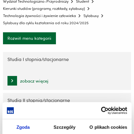
Wydział Technologiczno-Przyrodniczy
Student
Kierunki studiów (programy, rozkłady, sylabusy)
Technologia żywności i żywienie człowieka
Sylabusy
Sylabusy dla cyklu kształcenia od roku 2024/2025
Rozwiń menu kategorii
Pomiń
nawigację
Studia I stopnia/stacjonarne
i
przejdź
do
zobacz więcej
treści
Studia II stopnia/stacjonarne
zobacz więcej
Zgoda
Szczegóły
O plikach cookies