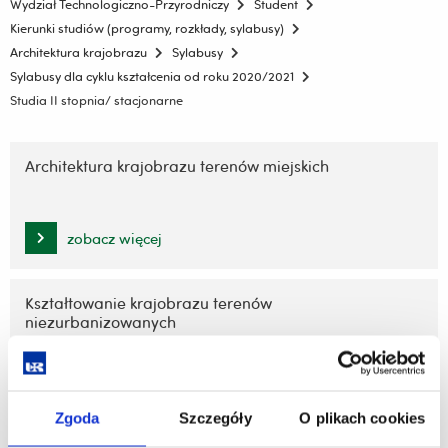
Wydział Technologiczno-Przyrodniczy
Student
Kierunki studiów (programy, rozkłady, sylabusy)
Architektura krajobrazu
Sylabusy
Sylabusy dla cyklu kształcenia od roku 2020/2021
Studia II stopnia/ stacjonarne
Pomiń
nawigację
Architektura krajobrazu terenów miejskich
i
przejdź
do
zobacz więcej
treści
Kształtowanie krajobrazu terenów
niezurbanizowanych
zobacz więcej
Zgoda
Szczegóły
O plikach cookies