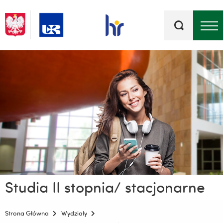
Słowa
kluczowe
Menu - górna belka
Studia II stopnia/ stacjonarne
Strona Główna
Wydziały