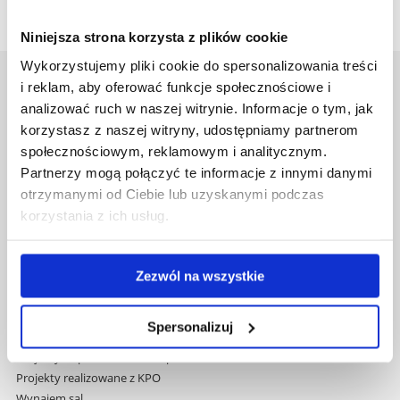
Niniejsza strona korzysta z plików cookie
Wykorzystujemy pliki cookie do spersonalizowania treści
i reklam, aby oferować funkcje społecznościowe i
Uniwersytet Rzeszowski
analizować ruch w naszej witrynie. Informacje o tym, jak
Al. Tadeusza Rejtana 16C
korzystasz z naszej witryny, udostępniamy partnerom
35-959 Rzeszów
społecznościowym, reklamowym i analitycznym.
Pomiń
Polityka prywatności
Partnerzy mogą połączyć te informacje z innymi danymi
nawigację
Mapa serwisu
otrzymanymi od Ciebie lub uzyskanymi podczas
i
Biblioteka
korzystania z ich usług.
przejdź
Wydawnictwo
do
Covid info
treści
Studia podyplomowe
Zezwól na wszystkie
Praca na UR
Zamówienia publiczne
Spersonalizuj
Fundusze strukturalne
Projekty współfinansowane przez UE
Projekty realizowane z KPO
Wynajem sal