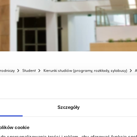
rodniczy
Student
Kierunki studiów (programy, rozkłady, sylabusy)
A
czników
Szczegóły
 plików cookie
Opiekun roku
do spersonalizowania treści i reklam, aby oferować funkcje sp