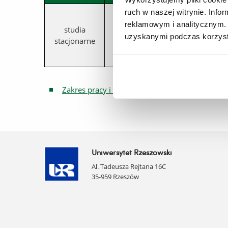
I rok
ruch w naszej witrynie. Inf
reklamowym i analitycznym. 
II rok
studia
I stopnia
uzyskanymi podczas korzysta
stacjonarne
III rok
IV rok
Zakres pracy i obowiązki opiekuna roku
Uniwersytet Rzeszowski
Al. Tadeusza Rejtana 16C
35-959 Rzeszów