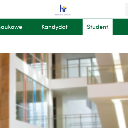
S
i
k
 naukowe
Kandydat
Student