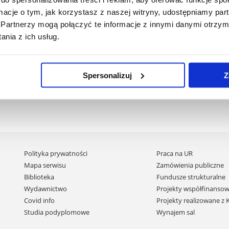
dr Grzegorz Pitucha
ormacje o tym, jak korzystasz z naszej witryny, udostępniamy p
Partnerzy mogą połączyć te informacje z innymi danymi otrzym
dr hab. Grzegorz Pączka, prof. UR
nia z ich usług.
dr Grzegorz Pitucha
dr Marzena Mazurek
Spersonalizuj
Z
Pomiń
Polityka prywatności
Praca na UR
nawigację
Mapa serwisu
Zamówienia publiczne
i
Biblioteka
Fundusze strukturalne
przejdź
Wydawnictwo
Projekty współfinansow
do
Covid info
Projekty realizowane z
treści
Studia podyplomowe
Wynajem sal