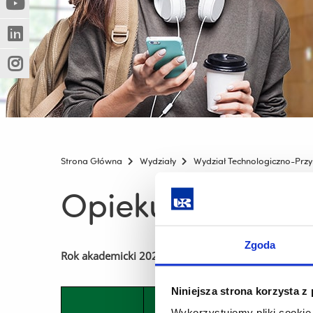
(Nowe
(Link
innej
okno)
do
strony)
(Nowe
(Link
innej
okno)
do
strony)
(Nowe
(Link
innej
okno)
do
strony)
innej
strony)
Strona Główna
Wydziały
Wydział Technologiczno-Przy
Opiekunowie ro
Zgoda
Rok akademicki 2025/2026
Niniejsza strona korzysta z
Rok studiów
Wykorzystujemy pliki cookie 