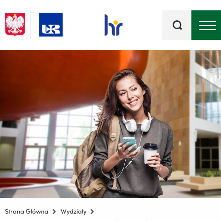
Słowa
kluczowe
Menu - górna belka
Strona Główna
Wydziały