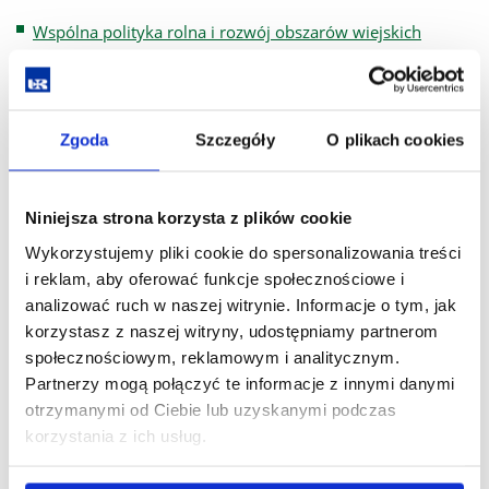
Wspólna polityka rolna i rozwój obszarów wiejskich
Przedmioty do wyboru I
Gospodarka odpadami w rolnictwie
Zgoda
Szczegóły
O plikach cookies
Płodozmiany we współczesnym rolnictwie
Skażenie żywności pestycydami
Niniejsza strona korzysta z plików cookie
Przedmioty do wyboru II
Wykorzystujemy pliki cookie do spersonalizowania treści
i reklam, aby oferować funkcje społecznościowe i
Agrologistyka
analizować ruch w naszej witrynie. Informacje o tym, jak
Biostymulatory w produkcji roślinnej
korzystasz z naszej witryny, udostępniamy partnerom
społecznościowym, reklamowym i analitycznym.
Owady szkodliwe i pożyteczne w integrowanej ochronie
Partnerzy mogą połączyć te informacje z innymi danymi
roślin rolniczych
otrzymanymi od Ciebie lub uzyskanymi podczas
korzystania z ich usług.
Rynek surowców i produktów pochodzenia zwierzęcego
SPECJALNOŚĆ: BIOINŻYNIERIA ROLNICZA