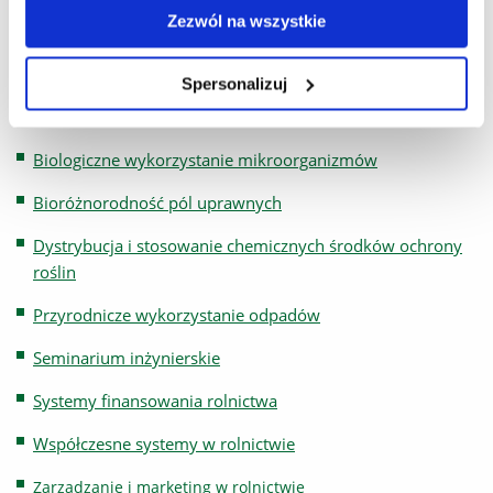
Zezwól na wszystkie
Bioinżynieia w produkcji zwierzęcej
Bioinżynieria w produkcji roślinnej
Spersonalizuj
Biologia gleby i ekosystemów rolniczych
Biologiczne wykorzystanie mikroorganizmów
Bioróżnorodność pól uprawnych
Dystrybucja i stosowanie chemicznych środków ochrony
roślin
Przyrodnicze wykorzystanie odpadów
Seminarium inżynierskie
Systemy finansowania rolnictwa
Współczesne systemy w rolnictwie
Zarządzanie i marketing w rolnictwie