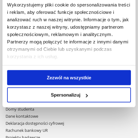
Al. Tadeusza Rejtana 16C
Wykorzystujemy pliki cookie do spersonalizowania treści
35-959 Rzeszów
i reklam, aby oferować funkcje społecznościowe i
analizować ruch w naszej witrynie. Informacje o tym, jak
Pomiń
Polityka prywatności
korzystasz z naszej witryny, udostępniamy partnerom
nawigację
Mapa serwisu
społecznościowym, reklamowym i analitycznym.
i
Biblioteka
Partnerzy mogą połączyć te informacje z innymi danymi
przejdź
Wydawnictwo
otrzymanymi od Ciebie lub uzyskanymi podczas
do
Covid info
korzystania z ich usług.
treści
Studia podyplomowe
Praca na UR
Zamówienia publiczne
Zezwól na wszystkie
Fundusze strukturalne
Projekty współfinansowane przez UE
Projekty realizowane z KPO
Spersonalizuj
Wynajem sal
Domy studenta
Dane kontaktowe
Deklaracja dostępności cyfrowej
Rachunek bankowy UR
Projekty badawcze