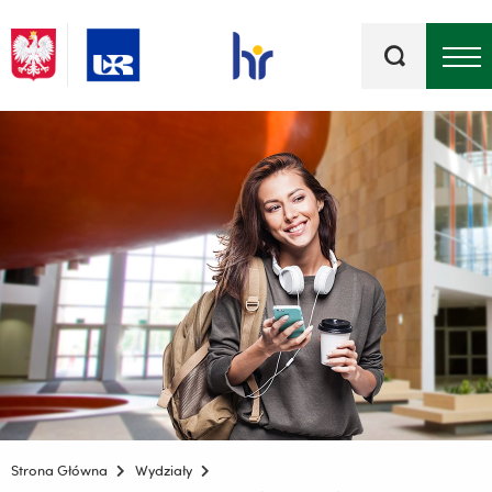
Słowa
kluczowe
Menu - górna belka
Strona Główna
Wydziały