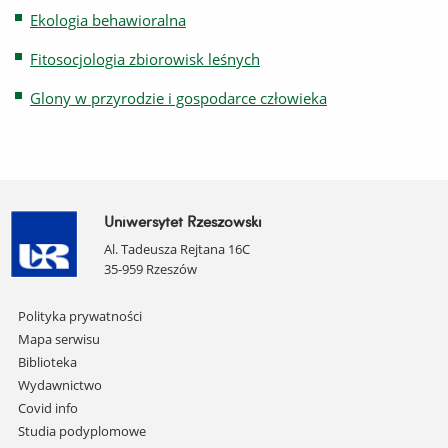
Ekologia behawioralna
Fitosocjologia zbiorowisk leśnych
Glony w przyrodzie i gospodarce człowieka
Uniwersytet Rzeszowski
Al. Tadeusza Rejtana 16C
35-959 Rzeszów
Pomiń
Polityka prywatności
nawigację
Mapa serwisu
i
Biblioteka
przejdź
Wydawnictwo
do
Covid info
treści
Studia podyplomowe