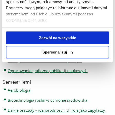
społecznościowym, reklamowym i analitycznym.
Adaptacje zwierząt do środowiska
Partnerzy mogą połączyć te informacje z innymi danymi
otrzymanymi od Ciebie lub uzyskanymi podczas
Energia odnawialna a środowisko przyrodnicze
korzystania z ich usług.
Gatunki obce i inwazyjne zwierząt w ekosystemach
lądowych
Zezwól na wszystkie
Inwazje w świecie roślin
Krótka historia wielkich przyrodników
Spersonalizuj
Obce gatunki w faunie wód śródlądowych
Opracowanie graficzne publikacji naukowych
Semestr letni
Aerobiologia
Biotechnologia roślin w ochronie środowiska
Dzikie pszczoły - różnorodność i ich rola jako zapylaczy