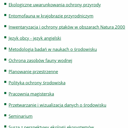
Ekologiczne uwarunkowania ochrony przyrody
Entomofauna w krajobrazie przyrodniczym
Inwentaryzacja i ochrony ptaków w obszarach Natura 2000
Język obcy - język angielski
Metodologia badań w naukach o środowisku
Ochrona zasobów fauny wodnej
Planowanie przestrzenne
Polityka ochrony środowiska
Pracownia magisterska
Przetwarzanie i wizualizacja danych o środowisku
Seminarium
Susza z perspektywy ekologii ekosystemów