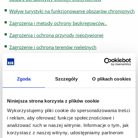
Wpływ turystyki na funkcjonowanie obszarów chronionych
Zagrożenia i metody ochrony bezkręgowców..
Zagrożenia i ochrona przyrody nieożywionej
Zagrożenie i ochrona terenów nieleśnych
Zarządzanie projektami z zakresu ochrony środowiska
Zasady ochrony i zarządzania ekosystemami wodnymi
Zgoda
Szczegóły
O plikach cookies
Zasady sporządzania ocen oddziaływania na siedliska i
gatunki
Niniejsza strona korzysta z plików cookie
Środowiskowe uwarunkowania ochrony flory i zbiorowisk
roślinnych
Wykorzystujemy pliki cookie do spersonalizowania treści
i reklam, aby oferować funkcje społecznościowe i
PRZEDMIOTY DO WYBORU:
analizować ruch w naszej witrynie. Informacje o tym, jak
Semestr zimowy
korzystasz z naszej witryny, udostępniamy partnerom