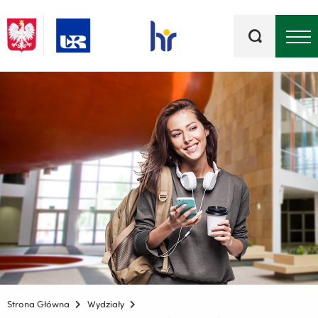
Słowa
kluczowe
Menu - górna belka
Strona Główna
Wydziały