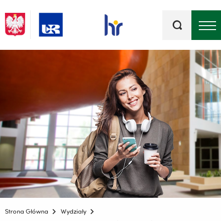
Słowa
kluczowe
Menu - górna belka
Strona Główna
Wydziały