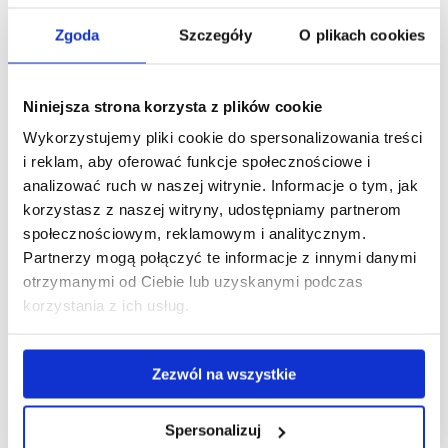
Analiza składników bioaktywnych
Zgoda
Szczegóły
O plikach cookies
Funkcjonalne napoje mleczne
Wygodna i funkcjonalna żywność z drobiu i jaj
Niniejsza strona korzysta z plików cookie
żywność tradycyjna i regionalna
Wykorzystujemy pliki cookie do spersonalizowania treści
i reklam, aby oferować funkcje społecznościowe i
ROK II (Rok akademicki 2022/2023)
analizować ruch w naszej witrynie. Informacje o tym, jak
Analiza zafałszowań żywności
korzystasz z naszej witryny, udostępniamy partnerom
społecznościowym, reklamowym i analitycznym.
Analiza zagrożeń zdrowotnej żywności
Partnerzy mogą połączyć te informacje z innymi danymi
Metody fizyczne w analizie żywności
otrzymanymi od Ciebie lub uzyskanymi podczas
korzystania z ich usług.
Pracownia magisterska
Seminarium magisterskie
Zezwól na wszystkie
ELEKTYW:
Spersonalizuj
Food additives