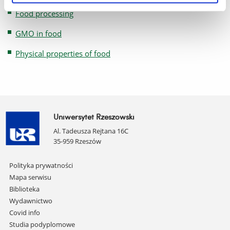
Food processing
GMO in food
Physical properties of food
Uniwersytet Rzeszowski
Al. Tadeusza Rejtana 16C
35-959 Rzeszów
Pomiń
Polityka prywatności
nawigację
Mapa serwisu
i
Biblioteka
przejdź
Wydawnictwo
do
Covid info
treści
Studia podyplomowe