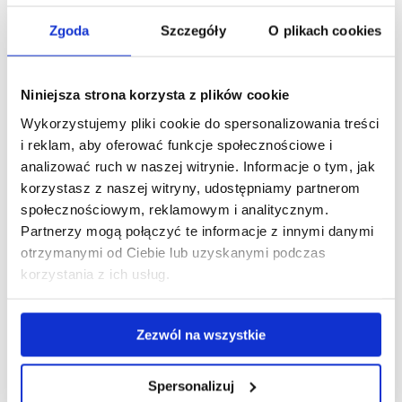
dr inż. Stanisław Właśniewski – sekretarz
Zgoda
Szczegóły
O plikach cookies
Katedra Gleboznawstwa, Chemii Środowiska i Hydrologii
Niniejsza strona korzysta z plików cookie
Uniwersytet Rzeszowski ul. Zelwerowicza 8 b
Wykorzystujemy pliki cookie do spersonalizowania treści
35-601 Rzeszów
i reklam, aby oferować funkcje społecznościowe i
analizować ruch w naszej witrynie. Informacje o tym, jak
Tel. 177854824
korzystasz z naszej witryny, udostępniamy partnerom
e-mail:
swlasnie@ur.edu.pl
społecznościowym, reklamowym i analitycznym.
Partnerzy mogą połączyć te informacje z innymi danymi
otrzymanymi od Ciebie lub uzyskanymi podczas
dr Edmund Hajduk – skarbnik
korzystania z ich usług.
Katedra Gleboznawstwa, Chemii Środowiska i Hydrologii
Zezwól na wszystkie
Uniwersytet Rzeszowski ul. Zelwerowicza 8 b
35-601 Rzeszów
Spersonalizuj