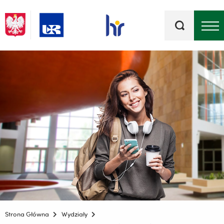
Słowa
kluczowe
Menu - górna belka
Strona Główna
Wydziały