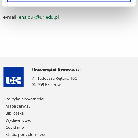
Tel. 177854824
e-mail:
ehajduk@ur.edu.pl
Uniwersytet Rzeszowski
Al. Tadeusza Rejtana 16C
35-959 Rzeszów
Pomiń
Polityka prywatności
nawigację
Mapa serwisu
i
Biblioteka
przejdź
Wydawnictwo
do
Covid info
treści
Studia podyplomowe