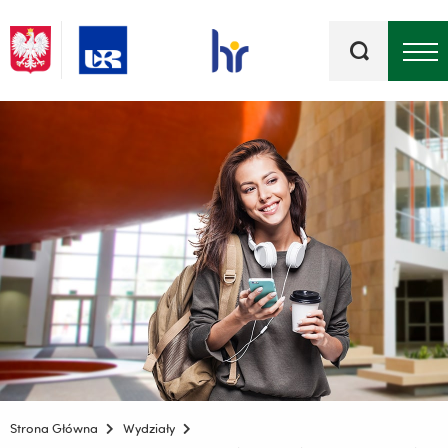
Słowa
kluczowe
Menu - górna belka
Strona Główna
Wydziały