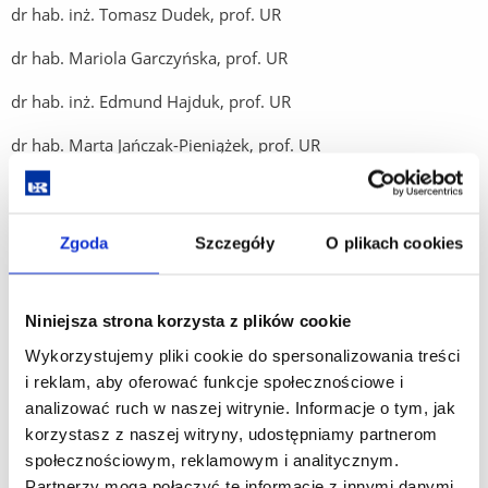
dr hab. inż. Tomasz Dudek, prof. UR
dr hab. Mariola Garczyńska, prof. UR
dr hab. inż. Edmund Hajduk, prof. UR
dr hab. Marta Jańczak-Pieniążek, prof. UR
dr hab. inż. Wacław Jarecki, prof. UR
dr hab. inż. Łukasz Jurczyk, prof. UR
Zgoda
Szczegóły
O plikach cookies
dr hab. Ireneusz Kapusta, prof. UR
dr hab. inż. Justyna Koc-Jurczyk, prof. UR
Niniejsza strona korzysta z plików cookie
Wykorzystujemy pliki cookie do spersonalizowania treści
dr hab. inż. Piotr Kuźniar, prof. UR
i reklam, aby oferować funkcje społecznościowe i
dr hab. inż. Wojciech Litwińczuk, prof. UR
analizować ruch w naszej witrynie. Informacje o tym, jak
korzystasz z naszej witryny, udostępniamy partnerom
dr hab. inż. Natalia Matłok, prof. UR
społecznościowym, reklamowym i analitycznym.
Partnerzy mogą połączyć te informacje z innymi danymi