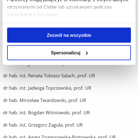
dr hab. Teresa Noga, prof. UR
otrzymanymi od Ciebie lub uzyskanymi podczas
dr hab. Grzegorz Pączka, prof. UR
korzystania z ich usług.
dr hab. inż. Tomasz Piechowiak, prof. UR
Zezwól na wszystkie
dr hab. inż. Mariusz Rudy, prof. UR
dr hab. Bogdan Saletnik, prof. UR
Spersonalizuj
dr hab. Małgorzata Szostek, prof. UR
dr hab. inż. Renata Tobiasz-Salach, prof. UR
dr hab. inż. Jadwiga Topczewska, prof. UR
dr hab. Mirosław Twardowski, prof. UR
dr hab. inż. Bogdan Wiśniowski, prof. UR
dr hab. inż. Grzegorz Zaguła, prof. UR
dr hab. inż. Agata Znamirowska-Piotrowska, prof. UR