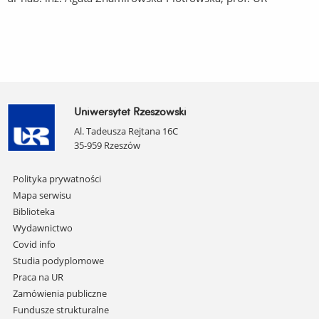
Uniwersytet Rzeszowski
Al. Tadeusza Rejtana 16C
35-959 Rzeszów
Pomiń
Polityka prywatności
nawigację
Mapa serwisu
i
Biblioteka
przejdź
Wydawnictwo
do
Covid info
treści
Studia podyplomowe
Praca na UR
Zamówienia publiczne
Fundusze strukturalne