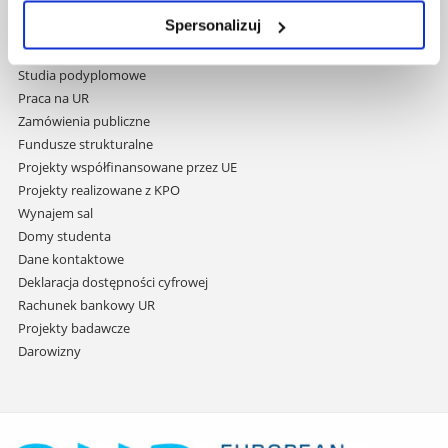
i
Biblioteka
przejdź
Spersonalizuj
Wydawnictwo
do
Covid info
treści
Studia podyplomowe
Praca na UR
Zamówienia publiczne
Fundusze strukturalne
Projekty współfinansowane przez UE
Projekty realizowane z KPO
Wynajem sal
Domy studenta
Dane kontaktowe
Deklaracja dostępności cyfrowej
Rachunek bankowy UR
Projekty badawcze
Darowizny