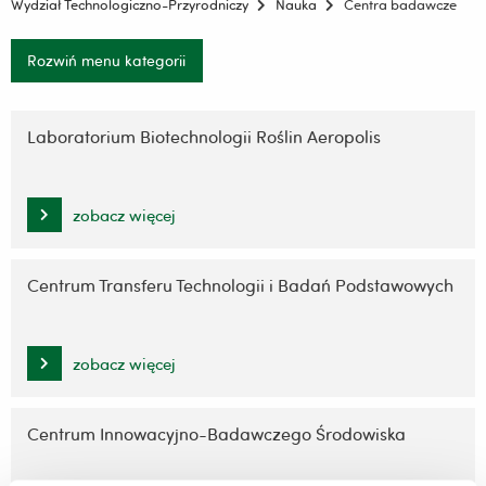
Wydział Technologiczno-Przyrodniczy
Nauka
Centra badawcze
Rozwiń menu kategorii
Pomiń
nawigację
Laboratorium Biotechnologii Roślin Aeropolis
i
przejdź
do
zobacz więcej
treści
Centrum Transferu Technologii i Badań Podstawowych
zobacz więcej
Centrum Innowacyjno-Badawczego Środowiska