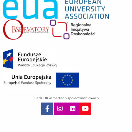
Śledź UR w mediach społecznościowych
Pomiń
nawigację