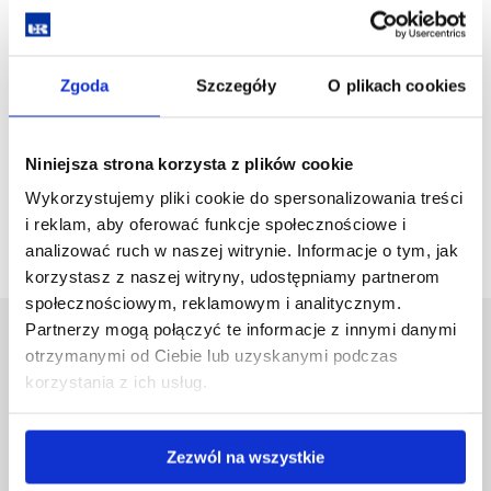
zobacz więcej
Zgoda
Szczegóły
O plikach cookies
Technologiczne laboratoria badawcze
Niniejsza strona korzysta z plików cookie
zobacz więcej
Wykorzystujemy pliki cookie do spersonalizowania treści
i reklam, aby oferować funkcje społecznościowe i
analizować ruch w naszej witrynie. Informacje o tym, jak
korzystasz z naszej witryny, udostępniamy partnerom
społecznościowym, reklamowym i analitycznym.
Partnerzy mogą połączyć te informacje z innymi danymi
Uniwersytet Rzeszowski
otrzymanymi od Ciebie lub uzyskanymi podczas
Al. Tadeusza Rejtana 16C
korzystania z ich usług.
35-959 Rzeszów
Pomiń
Polityka prywatności
Zezwól na wszystkie
nawigację
Mapa serwisu