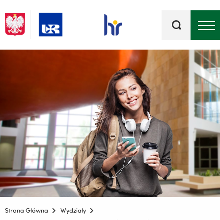
Słowa
kluczowe
Menu - górna belka
Strona Główna
Wydziały